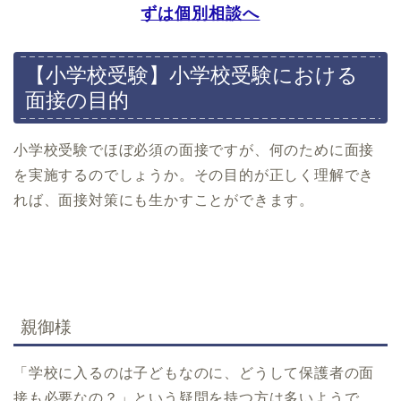
雙葉小学校
ずは個別相談へ
白百合学園小学校
暁星小学校
【小学校受験】小学校受験における
京都府
福岡県
面接の目的
一燈園小学校
福岡教育大学附属福岡小
学校
同志社小学校
小学校受験でほぼ必須の面接ですが、何のために面接
京都教育大学附属桃山小
を実施するのでしょうか。その目的が正しく理解でき
学校
れば、面接対策にも生かすことができます。
ノートルダム学院小学校
京都女子大学附属小学校
洛南高等学校附属小学校
同志社国際学院初等部
光華小学校
京都聖母学院小学校
親御様
京都文教小学校
立命館小学校
「学校に入るのは子どもなのに、どうして保護者の面
接も必要なの？」という疑問を持つ方は多いようで
小学校情報