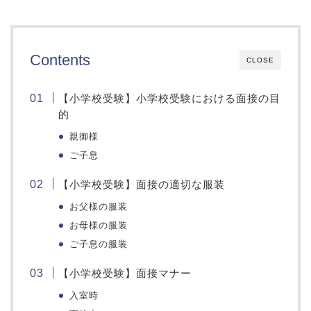
奈良教育大学附属小学校
記憶
奈良育英グローバル小学
図形
校
絵画工作
Contents
CLOSE
智辯学園奈良カレッジ小
言語
学部
思考
近畿大学附属小学校
【小学校受験】小学校受験における面接の目
マニュアル
的
和歌山県
滋賀県
親御様
ご子息
うつほの杜学園小学校
滋賀大学教育学部附属小
学校
和歌山大学教育学部附属
【小学校受験】面接の適切な服装
小学校
お父様の服装
智辯学園和歌山小学校
お母様の服装
栃木県
群馬県
ご子息の服装
宇都宮大学共同教育学部
群馬大学共同教育学部附
附属小学校
属小学校
【小学校受験】面接マナー
入室時
山梨県
静岡県