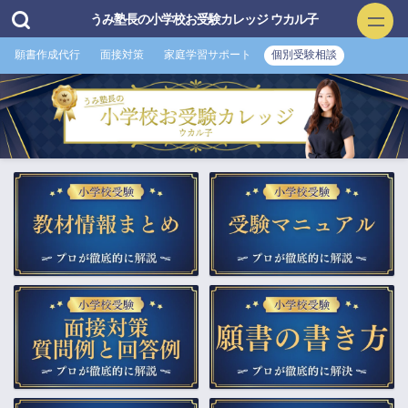
うみ塾長の小学校お受験カレッジ ウカル子
願書作成代行
面接対策
家庭学習サポート
個別受験相談
小学校お受験
▲願書作成・添削
▲面接特訓・回答集 作成付き
▲家庭学習サポート
▲プロ家庭教師（訪問）