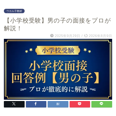
大阪金剛インターナショ
ナル小学校
ウカル子教材
帝塚山学院小学校
【小学校受験】男の子の面接をプロが
建国小学校
解説！
追手門学院小学校
箕面自由学園小学校
2025年9月29日
/
2026年8月9日
賢明学院小学校
関西創価小学校
アサンプション国際小学
校
利晶学園小学校
千葉県
北海道
日出学園小学校
北海道教育大学附属旭川
小学校
昭和学院小学校
北海道教育大学附属札幌
国府台女子学院小学部
小学校
暁星国際小学校
北海道教育大学附属函館
小学校
千葉大学教育学部附属小