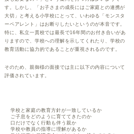
す。しかし、「お子さまの成長にはご家庭との連携が
大切」と考える小学校にとって、いわゆる「モンスタ
ーペアレント」はお断りしたいというのが本音です。
地域別小学校受験情報
特に、私立一貫校では最長で16年間のお付き合いがあ
東京
神奈川
りますので、学校への理解を示してくれたり、学校の
教育活動に協力的であることが重視されるのです。
埼玉
千葉
大阪
京都
そのため、親御様の面接では主に以下の内容について
評価されています。
兵庫
福岡
愛知
学校と家庭の教育方針が一致しているか
ご子息をどのように育ててきたのか
口だけでなく行動も伴う親か
学校や教員の指導に理解があるか