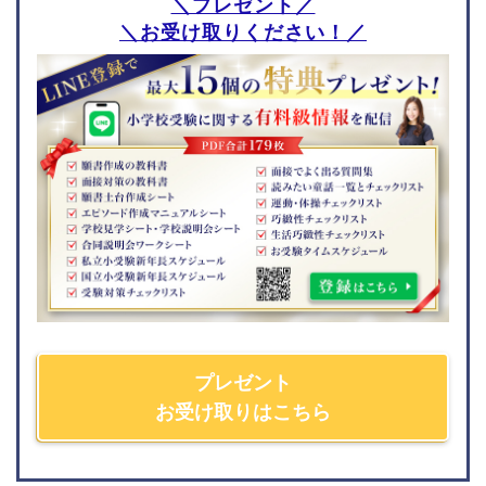
＼プレゼント／
＼お受け取りください！／
つくば国際大学東風小学
愛徳学園小学校
校
甲南小学校
江戸川学園取手小学校
甲子園学院小学校
開智望小学校
百合学院小学校
神戸海星女子学院小学校
雲雀丘学園小学校
須磨浦小学校
高羽六甲アイランド小学
校
関西学院初等部
仁川学院小学校
小林聖心女子学院小学校
プレゼント
ウカル子教材
奈良県
お受け取りはこちら
問題集
帝塚山小学校
奈良学園小学校
数量
奈良女子大学附属小学校
知識