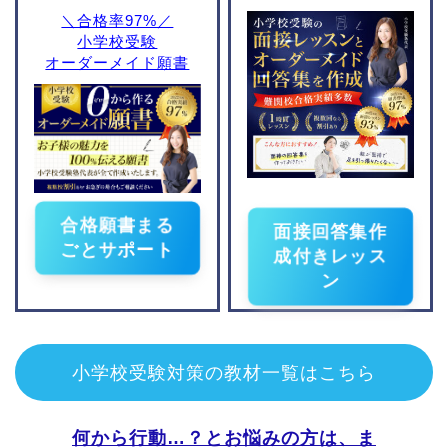
東京学芸大学附属竹早小
湘南学園小学校
＼合格率97%／
学校
清泉小学校
小学校受験
お茶の水女子大学附属小
オーダーメイド願書
洗足学園小学校
学校
桐蔭学園小学校
立川国際附属小学校
東京女学館小学校
玉川学園小学部
東京都市大学付属小学校
田園調布雙葉小学校
合格願書まる
面接回答集作
東京学芸大学附属大泉小
学校
ごとサポート
成付きレッス
昭和女子大学附属昭和小
ン
学校
トキワ松学園小学校
慶應義塾幼稚舎
小学校受験対策の教材一覧はこちら
立教小学校
学習院初等科
東京農業大学稲花小学校
何から行動…？とお悩みの方は、ま