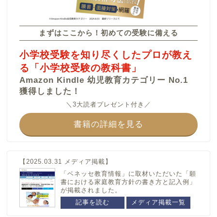
カテゴリー
まずはここから！初めての受験に備える
福島県
大阪府
小学校受験を知り尽くしたプロが教え
福島大学附属小学校
四天王寺小学校
る「小学校受験の教科書」
四條畷学園小学校
Amazon Kindle 幼児教育カテゴリー No.1
城南学園小学校
獲得しました！
城星学園小学校
＼3大読者プレゼント付き／
香里ヌヴェール学院小学
校
書籍の詳細を見る
大阪信愛学院小学校
大阪教育大学附属天王寺
小学校
【2025.03.31 メディア掲載】
大阪教育大学附属平野小
学校
「ベネッセ教育情報」に取材いただいた「願
書における家庭教育方針の書き方と記入例」
大阪教育大学附属池田小
が掲載されました。
学校
記事を読む
メディア掲載一覧
関西大学初等部