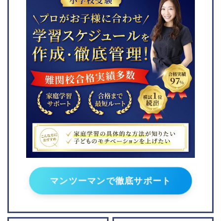
成蹊小学校
聖ヨゼフ学園小学校
桐朋学園小学校
横浜国立大学教育学部附
属鎌倉小学校
聖心女子学院初等科
横須賀学院小学校
晃華学園小学校
青山学院横浜英和小学校
川村小学校
関東学院六浦小学校
品川翔英小学校
森村学園初等部
立教女学院小学校
カリタス小学校
サレジアン国際学園目黒
星美小学校
関東学院小学校
東京学芸大学附属小金井
湘南白百合小学校
小学校
捜真小学校
成城学園初等学校
相模女子大学小学部
日本女子大学附属豊明小
日本大学藤沢小学校
学校
大西学園小学校
東京学芸大学附属世田谷
マンツーマンで徹底サポート
小学校
平和学園小学校
光塩女子学院初等科
鎌倉女子大学初等部
筑波大学附属小学校
桐光学園小学校