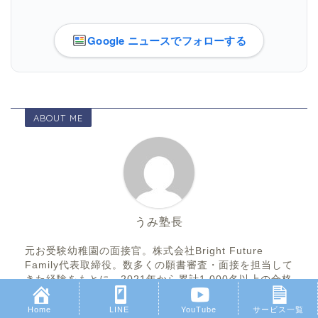
Google ニュースでフォローする
ABOUT ME
うみ塾長
元お受験幼稚園の面接官。株式会社Bright Future
Family代表取締役。数多くの願書審査・面接を担当して
きた経験をもとに、2021年から累計1,000名以上の合格
をサポート(願書作成97%・面接レッスン97%・個別家
庭学習サポート第一志望合格97%)。Amazon Kindle幼
Home
LINE
YouTube
サービス一覧