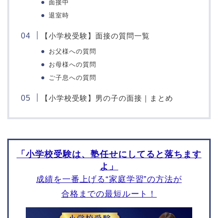
面接中
山梨学院小学校
静岡大学教育学部附属静
退室時
岡小学校
駿台甲府小学校
静岡大学教育学部附属浜
【小学校受験】面接の質問一覧
松小学校
お父様への質問
願書の書き方
面接対策
お母様への質問
問題・教材
編入対策
ご子息への質問
東京都
神奈川県
【小学校受験】男の子の面接｜まとめ
聖学院小学校
横浜雙葉小学校
サレジアン国際学園小学
精華小学校
校
聖セシリア小学校
青山学院初等部
「小学校受験は、塾任せにしてると落ちます
シュタイナー学園初等部
宝仙学園小学校
よ」
聖マリア小学校
桐朋小学校
成績を一番上げる“家庭学習”の方法が
横浜国立大学教育学部附
淑徳小学校
属横浜小学校
合格までの最短ルート！
東洋英和女学院小学部
横浜三育小学校
早稲田実業学校初等部
慶應義塾横浜初等部