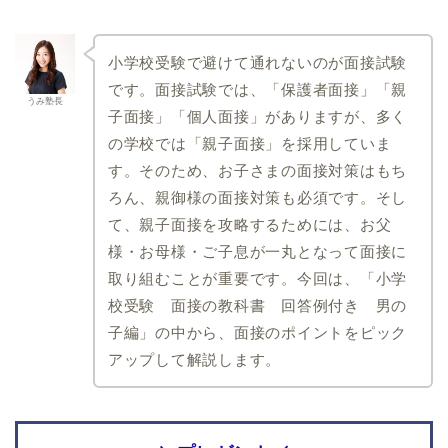
学校
暁星国際流山小学校
光風台三育小学校
小学校受験で避けて通れないのが面接試験
成田高等学校付属小学校
です。面接試験では、「保護者面接」「親
うみ塾長
聖徳大学附属小学校
子面接」「個人面接」がありますが、多く
千葉日本大学第一小学校
の学校では「親子面接」を採用していま
愛知県
埼玉県
す。そのため、お子さまの面接対策はもち
ろん、親御様の面接対策も必須です。そし
瀬戸SOLAN学園初等中等
開智小学校(総合部)
て、親子面接を攻略するためには、お父
部
開智所沢小学校
様・お母様・ご子息が一丸となって面接に
椙山女学園大学附属小学
埼玉大学教育学部附属小
校
取り組むことが重要です。今回は、「小学
学校
愛知教育大学附属岡崎小
校受験 面接の教科書 回答例付き 男の
青山学院大学系属浦和ル
学校
ーテル学院小学校
子編」の中から、面接のポイントをピック
名進研小学校
さとえ学園小学校
アップして解説します。
南山大学附属小学校
星野学園小学校
愛知教育大学附属名古屋
西武学園文理小学校
小学校
茨城県
兵庫県