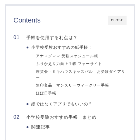
愛徳学園小学校
開智望小学校
甲南小学校
Contents
甲子園学院小学校
CLOSE
百合学院小学校
神戸海星女子学院小学校
手帳を使用する利点は？
雲雀丘学園小学校
小学校受験おすすめの紙手帳！
須磨浦小学校
アナログママ 受験スケジュール帳
高羽六甲アイランド小学
ふりかえり力向上手帳 フォーサイト
校
理英会・ミキハウスキッズパル お受験ダイアリ
関西学院初等部
ー
ウカル子教材
奈良県
無印良品 マンスリーウィークリー手帳
ほぼ日手帳
問題集
近畿大学附属小学校
紙ではなくアプリでもいいの？
帝塚山小学校
言語
奈良学園小学校
思考
小学校受験おすすめ手帳 まとめ
奈良女子大学附属小学校
数量
関連記事
奈良教育大学附属小学校
知識
奈良育英グローバル小学
記憶