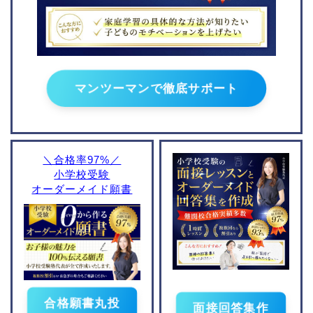
聖マリア小学校
聖学院小学校
横浜国立大学教育学部附
サレジアン国際学園小学
属横浜小学校
校
横浜三育小学校
青山学院初等部
慶應義塾横浜初等部
宝仙学園小学校
聖ヨゼフ学園小学校
マンツーマンで徹底サポート
桐朋小学校
横浜国立大学教育学部附
淑徳小学校
属鎌倉小学校
東洋英和女学院小学部
横須賀学院小学校
早稲田実業学校初等部
青山学院横浜英和小学校
＼合格率97%／
成蹊小学校
関東学院六浦小学校
小学校受験
桐朋学園小学校
オーダーメイド願書
森村学園初等部
聖心女子学院初等科
カリタス小学校
晃華学園小学校
関東学院小学校
川村小学校
湘南白百合小学校
品川翔英小学校
捜真小学校
立教女学院小学校
相模女子大学小学部
サレジアン国際学園目黒
合格願書丸投
日本大学藤沢小学校
面接回答集作
星美小学校