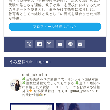
自らも我が子の小学校受験を経験し、親の立場から見た
受験の厳しさを理解。親子が第一志望校に合格するため
のサポートを使命とし、命をかけて指導に取り組む。
教育者としての経験と親としての視点を融合させた指導
が特徴。
プロフィール詳細はこちら
うみ塾長のInstagram
umi_jukucho
合格実績97%の願書作成・オンライン面接対策
複数校受験で忙しくてもできる
息子▷難関小
に合格した体験談
ストーリーでもお役立ち情報
発信
幼稚園受験はこちら▶︎ @umi_yochien
▼
お受験情報
▼