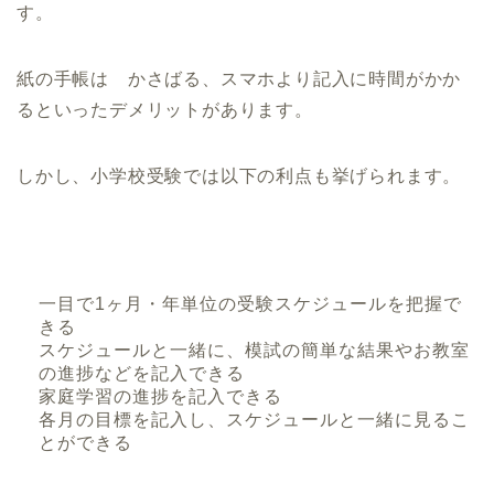
雙葉小学校
す。
白百合学園小学校
暁星小学校
紙の手帳は かさばる、スマホより記入に時間がかか
京都府
福岡県
るといったデメリットがあります。
光華小学校
福岡教育大学附属福岡小
学校
京都聖母学院小学校
しかし、小学校受験では以下の利点も挙げられます。
京都文教小学校
一燈園小学校
同志社小学校
京都教育大学附属桃山小
一目で1ヶ月・年単位の受験スケジュールを把握で
学校
きる
ノートルダム学院小学校
スケジュールと一緒に、模試の簡単な結果やお教室
京都女子大学附属小学校
の進捗などを記入できる
洛南高等学校附属小学校
家庭学習の進捗を記入できる
各月の目標を記入し、スケジュールと一緒に見るこ
同志社国際学院初等部
とができる
立命館小学校
小学校情報