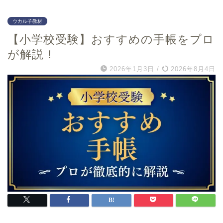
福島県
大阪府
福島大学附属小学校
賢明学院小学校
ウカル子教材
関西創価小学校
【小学校受験】おすすめの手帳をプロ
アサンプション国際小学
が解説！
校
利晶学園小学校
2026年1月3日
/
2026年8月4日
四天王寺小学校
四條畷学園小学校
城南学園小学校
城星学園小学校
香里ヌヴェール学院小学
校
大阪信愛学院小学校
大阪教育大学附属天王寺
小学校
大阪教育大学附属平野小
学校
大阪教育大学附属池田小
学校