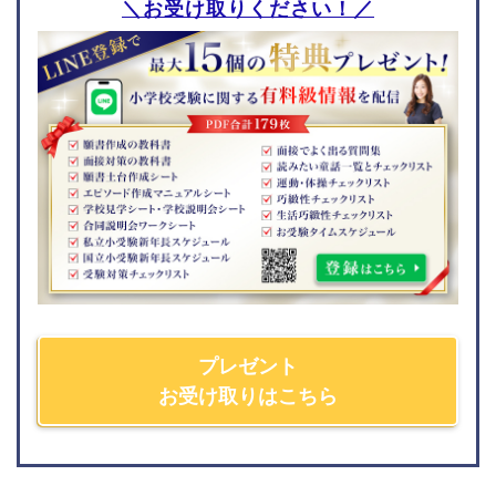
成田高等学校付属小学校
＼お受け取りください！／
聖徳大学附属小学校
千葉日本大学第一小学校
愛知県
埼玉県
南山大学附属小学校
西武学園文理小学校
愛知教育大学附属名古屋
開智小学校(総合部)
小学校
開智所沢小学校
瀬戸SOLAN学園初等中等
埼玉大学教育学部附属小
部
学校
椙山女学園大学附属小学
青山学院大学系属浦和ル
校
ーテル学院小学校
愛知教育大学附属岡崎小
さとえ学園小学校
学校
星野学園小学校
プレゼント
名進研小学校
お受け取りはこちら
茨城県
兵庫県
つくば国際大学東風小学
仁川学院小学校
校
小林聖心女子学院小学校
江戸川学園取手小学校