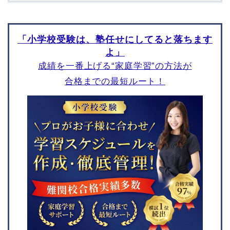
校
図形
智辯学園奈良カレッジ小
絵画工作
学部
「小学校受験は、塾任せにしてると落ちます
マニュアル
よ」
願書の書き方
面接対策
成績を一番上げる“家庭学習”の方法が
問題・教材
編入対策
合格までの最短ルート！
東京都
神奈川県
東京女学館小学校
鎌倉女子大学初等部
玉川学園小学部
桐光学園小学校
東京都市大学付属小学校
湘南学園小学校
田園調布雙葉小学校
清泉小学校
東京学芸大学附属大泉小
横浜雙葉小学校
学校
精華小学校
昭和女子大学附属昭和小
聖セシリア小学校
学校
シュタイナー学園初等部
トキワ松学園小学校