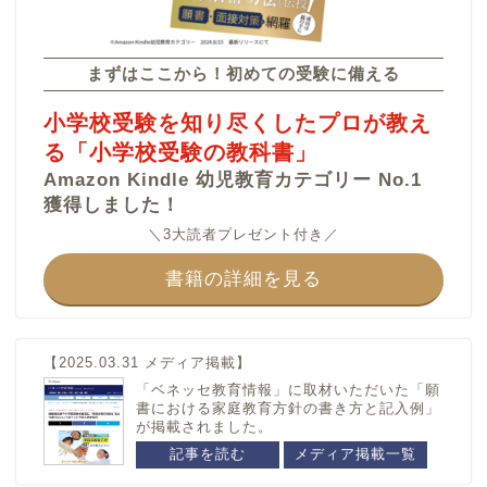
カテゴリー
まずはここから！初めての受験に備える
和歌山県
滋賀県
小学校受験を知り尽くしたプロが教え
うつほの杜学園小学校
滋賀大学教育学部附属小
る「小学校受験の教科書」
学校
和歌山大学教育学部附属
Amazon Kindle 幼児教育カテゴリー No.1
小学校
獲得しました！
智辯学園和歌山小学校
＼3大読者プレゼント付き／
栃木県
群馬県
書籍の詳細を見る
宇都宮大学共同教育学部
群馬大学共同教育学部附
附属小学校
属小学校
山梨県
静岡県
【2025.03.31 メディア掲載】
駿台甲府小学校
静岡大学教育学部附属静
「ベネッセ教育情報」に取材いただいた「願
岡小学校
書における家庭教育方針の書き方と記入例」
山梨学院小学校
が掲載されました。
静岡大学教育学部附属浜
松小学校
記事を読む
メディア掲載一覧