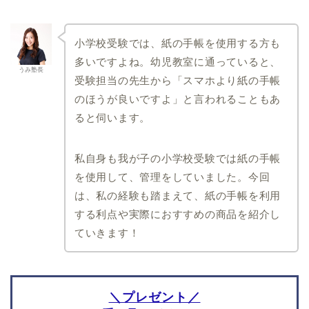
関西大学初等部
大阪金剛インターナショ
小学校受験では、紙の手帳を使用する方も
ナル小学校
多いですよね。幼児教室に通っていると、
帝塚山学院小学校
うみ塾長
受験担当の先生から「スマホより紙の手帳
建国小学校
のほうが良いですよ」と言われることもあ
追手門学院小学校
ると伺います。
箕面自由学園小学校
千葉県
北海道
私自身も我が子の小学校受験では紙の手帳
日出学園小学校
北海道教育大学附属札幌
を使用して、管理をしていました。今回
小学校
昭和学院小学校
は、私の経験も踏まえて、紙の手帳を利用
北海道教育大学附属函館
国府台女子学院小学部
小学校
する利点や実際におすすめの商品を紹介し
暁星国際小学校
北海道教育大学附属旭川
ていきます！
小学校
千葉大学教育学部附属小
学校
暁星国際流山小学校
光風台三育小学校
＼プレゼント／