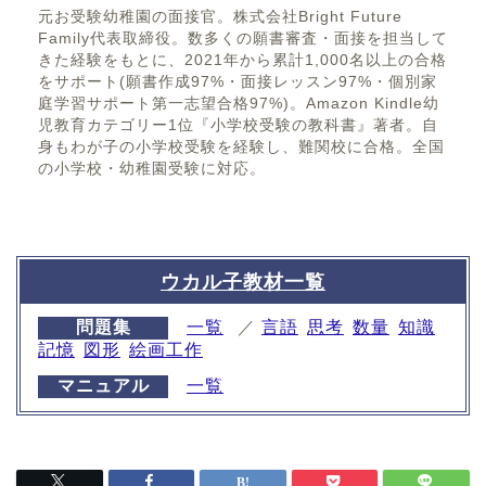
元お受験幼稚園の面接官。株式会社Bright Future
Family代表取締役。数多くの願書審査・面接を担当して
きた経験をもとに、2021年から累計1,000名以上の合格
をサポート(願書作成97%・面接レッスン97%・個別家
庭学習サポート第一志望合格97%)。Amazon Kindle幼
児教育カテゴリー1位『小学校受験の教科書』著者。自
身もわが子の小学校受験を経験し、難関校に合格。全国
の小学校・幼稚園受験に対応。
ウカル子教材一覧
問題集
一覧
／
言語
思考
数量
知識
記憶
図形
絵画工作
マニュアル
一覧