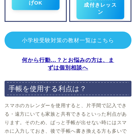
げOK
大西学園小学校
成付きレッス
東京学芸大学附属小金井
小学校
ン
平和学園小学校
成城学園初等学校
洗足学園小学校
日本女子大学附属豊明小
桐蔭学園小学校
学校
小学校受験対策の教材一覧はこちら
東京学芸大学附属世田谷
小学校
光塩女子学院初等科
何から行動…？とお悩みの方は、ま
筑波大学附属小学校
ずは個別相談へ
東京学芸大学附属竹早小
学校
お茶の水女子大学附属小
手帳を使用する利点は？
学校
立川国際附属小学校
慶應義塾幼稚舎
スマホのカレンダーを使用すると、片手間で記入でき
立教小学校
る・遠方にいても家族と共有できるといった利点があ
学習院初等科
ります。そのため、ぱっと手帳が出せない時にはスマ
東京農業大学稲花小学校
ホに入力しておき、後で手帳へ書き換える方も多いで