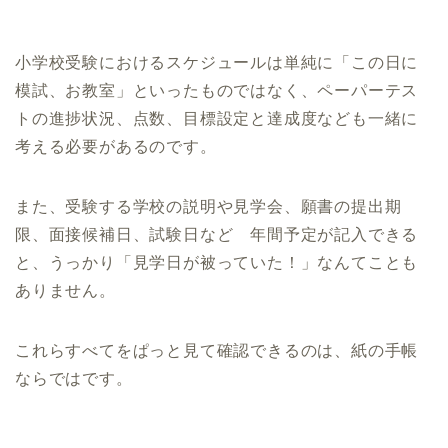
小学校受験におけるスケジュールは単純に「この日に
地域別小学校受験情報
模試、お教室」といったものではなく、ペーパーテス
トの進捗状況、点数、目標設定と達成度なども一緒に
東京
神奈川
考える必要があるのです。
埼玉
千葉
また、受験する学校の説明や見学会、願書の提出期
大阪
京都
限、面接候補日、試験日など 年間予定が記入できる
兵庫
福岡
と、うっかり「見学日が被っていた！」なんてことも
ありません。
愛知
これらすべてをぱっと見て確認できるのは、紙の手帳
ならではです。