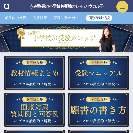
うみ塾長の小学校お受験カレッジ ウカル子
願書作成代行
面接対策
家庭学習サポート
個別受験相談
小学校お受験
▲願書作成・添削
▲面接特訓・回答集 作成付き
▲家庭学習サポート
▲プロ家庭教師（訪問）