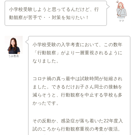
近畿大学附属小学校
小学校受験しようと思ってるんだけど、行
帝塚山小学校
動観察が苦手で・・対策を知りたい！
ママ
滋賀県
栃木県
滋賀大学教育学部附属小
宇都宮大学共同教育学部
学校
附属小学校
小学校受験の入学考査において、この数年
群馬県
山梨県
「行動観察」がより一層重視されるように
うみ塾長
なりました。
群馬大学共同教育学部附
駿台甲府小学校
属小学校
山梨学院小学校
コロナ禍の真っ最中は試験時間が短縮され
静岡県
福島県
ました。できるだけお子さん同士の接触を
静岡大学教育学部附属静
福島大学附属小学校
減らそうと、行動観察を中止する学校も多
岡小学校
かったです。
静岡大学教育学部附属浜
松小学校
大阪府
千葉県
その反動か、感染症が落ち着いた22年度入
試のころから行動観察重視の考査が復活。
大阪信愛学院小学校
国府台女子学院小学部