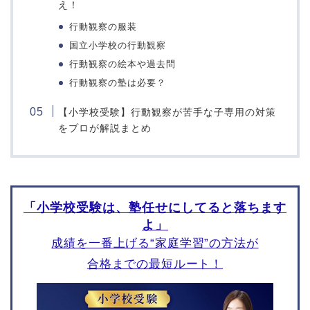
湘南学園小学校
え！
日本女子大学附属豊明小
学校
清泉小学校
行動観察の服装
東京学芸大学附属世田谷
横浜雙葉小学校
国立小学校の行動観察
小学校
精華小学校
行動観察の絵本や過去問
光塩女子学院初等科
聖セシリア小学校
行動観察の塾は必要？
筑波大学附属小学校
シュタイナー学園初等部
東京学芸大学附属竹早小
【小学校受験】行動観察が苦手な子専用の対策
聖マリア小学校
学校
をプロが解説まとめ
横浜国立大学教育学部附
お茶の水女子大学附属小
属横浜小学校
学校
横浜三育小学校
立川国際附属小学校
慶應義塾横浜初等部
東京女学館小学校
聖ヨゼフ学園小学校
玉川学園小学部
「小学校受験は、塾任せにしてると落ちます
横浜国立大学教育学部附
東京都市大学付属小学校
よ」
属鎌倉小学校
田園調布雙葉小学校
成績を一番上げる“家庭学習”の方法が
横須賀学院小学校
東京学芸大学附属大泉小
合格までの最短ルート！
洗足学園小学校
学校
桐蔭学園小学校
昭和女子大学附属昭和小
学校