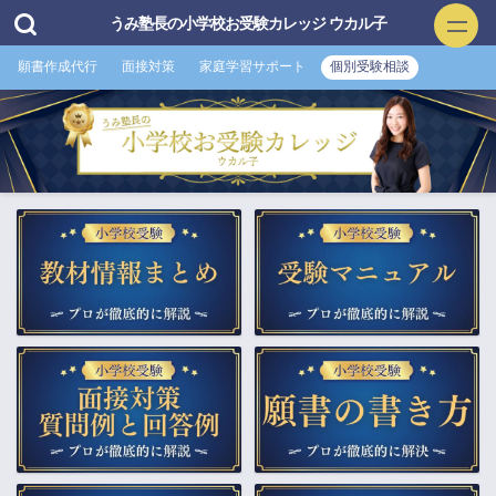
うみ塾長の小学校お受験カレッジ ウカル子
願書作成代行
面接対策
家庭学習サポート
個別受験相談
小学校お受験
▲願書作成・添削
▲面接特訓・回答集 作成付き
▲家庭学習サポート
▲プロ家庭教師（訪問）