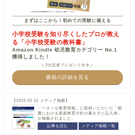
カテゴリー
まずはここから！初めての受験に備える
埼玉県
茨城県
小学校受験を知り尽くしたプロが教え
埼玉大学教育学部附属小
つくば国際大学東風小学
る「小学校受験の教科書」
学校
校
Amazon Kindle 幼児教育カテゴリー No.1
青山学院大学系属浦和ル
江戸川学園取手小学校
ーテル学院小学校
獲得しました！
開智望小学校
さとえ学園小学校
＼3大読者プレゼント付き／
星野学園小学校
書籍の詳細を見る
西武学園文理小学校
開智小学校(総合部)
開智所沢小学校
【2025.03.31 メディア掲載】
兵庫県
ウカル子教材
「ベネッセ教育情報」に取材いただいた「願
書における家庭教育方針の書き方と記入例」
神戸海星女子学院小学校
問題集
が掲載されました。
雲雀丘学園小学校
記事を読む
メディア掲載一覧
絵画工作
須磨浦小学校
言語