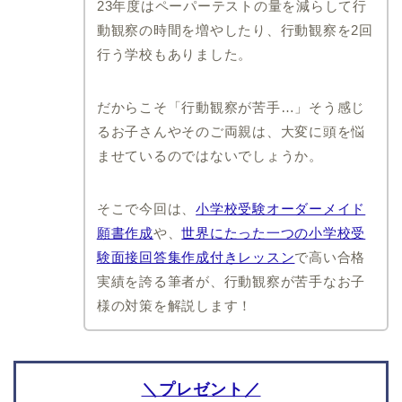
23年度はペーパーテストの量を減らして行
大阪教育大学附属天王寺
暁星国際小学校
動観察の時間を増やしたり、行動観察を2回
小学校
千葉大学教育学部附属小
行う学校もありました。
大阪教育大学附属平野小
学校
学校
暁星国際流山小学校
大阪教育大学附属池田小
光風台三育小学校
だからこそ「行動観察が苦手…」そう感じ
学校
成田高等学校付属小学校
るお子さんやそのご両親は、大変に頭を悩
関西大学初等部
聖徳大学附属小学校
ませているのではないでしょうか。
大阪金剛インターナショ
ナル小学校
千葉日本大学第一小学校
帝塚山学院小学校
日出学園小学校
そこで今回は、
小学校受験オーダーメイド
建国小学校
昭和学院小学校
願書作成
や、
世界にたった一つの
小学校受
追手門学院小学校
験
面接回答集作成付きレッスン
で高い合格
箕面自由学園小学校
実績を誇る筆者が、行動観察が苦手なお子
賢明学院小学校
様の対策を解説します！
関西創価小学校
アサンプション国際小学
校
利晶学園小学校
＼プレゼント／
四天王寺小学校