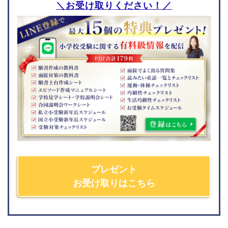
＼お受け取りください！／
四條畷学園小学校
城南学園小学校
城星学園小学校
香里ヌヴェール学院小学
校
北海道
愛知県
北海道教育大学附属旭川
瀬戸SOLAN学園初等中等
小学校
部
北海道教育大学附属札幌
椙山女学園大学附属小学
小学校
校
北海道教育大学附属函館
愛知教育大学附属岡崎小
小学校
学校
名進研小学校
プレゼント
南山大学附属小学校
お受け取りはこちら
愛知教育大学附属名古屋
小学校
願書の書き方
面接対策