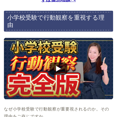
埼玉
千葉
小学校受験で行動観察を重視する理
大阪
京都
由
兵庫
福岡
愛知
なぜ小学校受験で行動観察が重要視されるのか。その
理由をご存じですか。