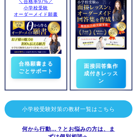
＼合格率97%／
学校
小学校受験
京都教育大学附属桃山小
学校
オーダーメイド願書
ノートルダム学院小学校
京都女子大学附属小学校
洛南高等学校附属小学校
同志社国際学院初等部
光華小学校
京都聖母学院小学校
合格願書まる
面接回答集作
京都文教小学校
ごとサポート
成付きレッス
一燈園小学校
ン
立命館小学校
小学校情報
小学校受験対策の教材一覧はこちら
地域別小学校受験情報
何から行動…？とお悩みの方は、ま
ずは個別相談へ
東京
神奈川