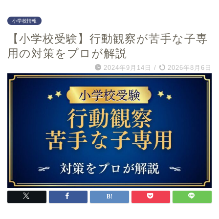
高羽六甲アイランド小学
思考
校
小学校情報
数量
関西学院初等部
【小学校受験】行動観察が苦手な子専
知識
仁川学院小学校
記憶
用の対策をプロが解説
小林聖心女子学院小学校
図形
2024年9月14日
/
2026年8月6日
愛徳学園小学校
マニュアル
甲南小学校
甲子園学院小学校
百合学院小学校
奈良県
和歌山県
奈良学園小学校
うつほの杜学園小学校
奈良女子大学附属小学校
和歌山大学教育学部附属
小学校
奈良教育大学附属小学校
智辯学園和歌山小学校
奈良育英グローバル小学
校
智辯学園奈良カレッジ小
学部