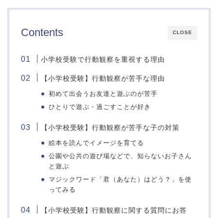
問題・教材
編入対策
Contents
東京都
神奈川県
CLOSE
東洋英和女学院小学部
青山学院横浜英和小学校
小学校受験で行動観察を重視する理由
早稲田実業学校初等部
関東学院六浦小学校
成蹊小学校
森村学園初等部
【小学校受験】行動観察が苦手な理由
桐朋学園小学校
カリタス小学校
初めて出会うお友達と遊ぶのが苦手
聖心女子学院初等科
関東学院小学校
ひとりで遊ぶ・過ごすことが好き
晃華学園小学校
湘南白百合小学校
【小学校受験】行動観察が苦手な子の対策
川村小学校
捜真小学校
品川翔英小学校
相模女子大学小学部
絵本を読んでイメージを育てる
立教女学院小学校
日本大学藤沢小学校
公園や公共の遊び場などで、知らないお子さん
と遊ぶ
サレジアン国際学園目黒
大西学園小学校
星美小学校
マジックワード「君（あなた）はどう？」を使
平和学園小学校
東京学芸大学附属小金井
ってみる
鎌倉女子大学初等部
小学校
桐光学園小学校
【小学校受験】行動観察に関する質問にお答
成城学園初等学校