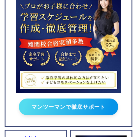
トキワ松学園小学校
聖学院小学校
サレジアン国際学園小学
校
青山学院初等部
宝仙学園小学校
桐朋小学校
淑徳小学校
慶應義塾幼稚舎
立教小学校
学習院初等科
東京農業大学稲花小学校
雙葉小学校
白百合学園小学校
マンツーマンで徹底サポート
暁星小学校
京都府
福岡県
同志社小学校
福岡教育大学附属福岡小