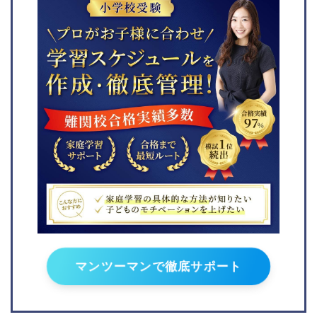
東京学芸大学附属竹早小
湘南学園小学校
学校
清泉小学校
お茶の水女子大学附属小
洗足学園小学校
学校
桐蔭学園小学校
立川国際附属小学校
東京女学館小学校
玉川学園小学部
東京都市大学付属小学校
田園調布雙葉小学校
東京学芸大学附属大泉小
学校
昭和女子大学附属昭和小
学校
トキワ松学園小学校
慶應義塾幼稚舎
立教小学校
マンツーマンで徹底サポート
学習院初等科
東京農業大学稲花小学校