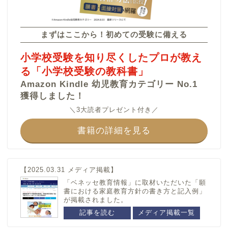
カテゴリー
まずはここから！初めての受験に備える
福島県
大阪府
小学校受験を知り尽くしたプロが教え
福島大学附属小学校
四天王寺小学校
る「小学校受験の教科書」
四條畷学園小学校
Amazon Kindle 幼児教育カテゴリー No.1
城南学園小学校
獲得しました！
城星学園小学校
＼3大読者プレゼント付き／
香里ヌヴェール学院小学
校
書籍の詳細を見る
大阪信愛学院小学校
大阪教育大学附属天王寺
小学校
【2025.03.31 メディア掲載】
大阪教育大学附属平野小
学校
「ベネッセ教育情報」に取材いただいた「願
書における家庭教育方針の書き方と記入例」
大阪教育大学附属池田小
が掲載されました。
学校
記事を読む
メディア掲載一覧
関西大学初等部