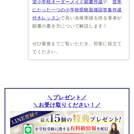
望小学校オーダーメイド願書作成
や、
世界
奈良教育大学附属小学校
記憶
にたった一つの
小学校受験
面接回答集作成
奈良育英グローバル小学
図形
付きレッスン
で高い合格実績を誇る筆者が
校
絵画工作
願書の書き方について解説します！
智辯学園奈良カレッジ小
言語
学部
思考
近畿大学附属小学校
ぜひ最後までご覧いただき、対策に役立て
マニュアル
てください。
和歌山県
滋賀県
うつほの杜学園小学校
滋賀大学教育学部附属小
学校
和歌山大学教育学部附属
小学校
智辯学園和歌山小学校
＼プレゼント／
栃木県
群馬県
＼お受け取りください！／
宇都宮大学共同教育学部
群馬大学共同教育学部附
附属小学校
属小学校
山梨県
静岡県