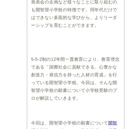
発表会の企画など様々なことに取り組むの
も開智望小学校の特徴です。同年代だけで
つくば国際大学東風小学
愛徳学園小学校
校
はできない多面的な学びから、よりリーダ
甲南小学校
江戸川学園取手小学校
ーシップを育むことができます。
甲子園学院小学校
開智望小学校
百合学院小学校
神戸海星女子学院小学校
雲雀丘学園小学校
須磨浦小学校
5-5-2制の12年間一貫教育により、教育理念
高羽六甲アイランド小学
である「国際社会に貢献できる、心豊かな
校
創造力・発信力を持った人材の育成」を行
関西学院初等部
っている開智望小学校。今回は、そんな開
仁川学院小学校
智望小学校の願書について小学校受験のプ
小林聖心女子学院小学校
ロが解説していきます。
ウカル子教材
奈良県
問題集
帝塚山小学校
奈良学園小学校
数量
今回は、開智望小学校の願書について
開智
奈良女子大学附属小学校
知識