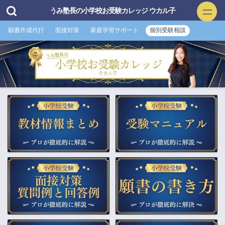
うみ塾長の小学校お受験カレッジ ウカル子
願書作成代行
面接対策
家庭学習サポート
個別受験相談
小学校お受験
▲願書作成・添削
▲面接特訓・回答集 作成付き
▲家庭学習サポート
▲プロ家庭教師（訪問）