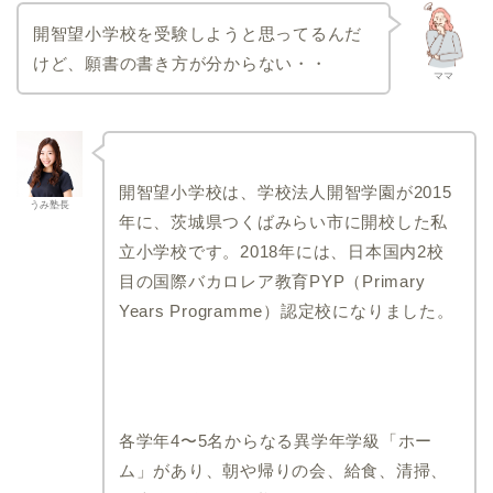
学校
暁星国際流山小学校
開智望小学校を受験しようと思ってるんだ
光風台三育小学校
けど、願書の書き方が分からない・・
ママ
成田高等学校付属小学校
聖徳大学附属小学校
千葉日本大学第一小学校
愛知県
埼玉県
開智望小学校は、学校法人開智学園が2015
うみ塾長
年に、茨城県つくばみらい市に開校した私
瀬戸SOLAN学園初等中等
開智小学校(総合部)
部
立小学校です。2018年には、日本国内2校
開智所沢小学校
椙山女学園大学附属小学
目の国際バカロレア教育PYP（Primary
埼玉大学教育学部附属小
校
学校
Years Programme）認定校になりました。
愛知教育大学附属岡崎小
青山学院大学系属浦和ル
学校
ーテル学院小学校
名進研小学校
さとえ学園小学校
南山大学附属小学校
星野学園小学校
愛知教育大学附属名古屋
各学年4〜5名からなる異学年学級「ホー
西武学園文理小学校
小学校
ム」があり、朝や帰りの会、給食、清掃、
茨城県
兵庫県