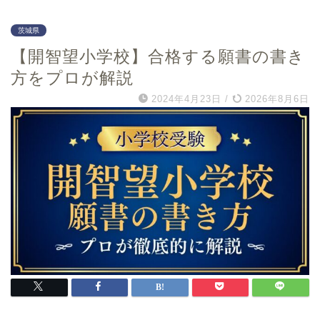
大阪金剛インターナショ
ナル小学校
茨城県
帝塚山学院小学校
【開智望小学校】合格する願書の書き
建国小学校
方をプロが解説
追手門学院小学校
箕面自由学園小学校
2024年4月23日
/
2026年8月6日
賢明学院小学校
関西創価小学校
アサンプション国際小学
校
利晶学園小学校
千葉県
北海道
日出学園小学校
北海道教育大学附属旭川
小学校
昭和学院小学校
北海道教育大学附属札幌
国府台女子学院小学部
小学校
暁星国際小学校
北海道教育大学附属函館
小学校
千葉大学教育学部附属小