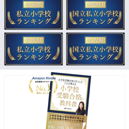
▲小学校受験合格の教科書
▲教材販売（通販）
▲受験個別相談
▲幼稚園受験をプロが解説
合格体験記
ご依頼までの流れ
よくあるご質問