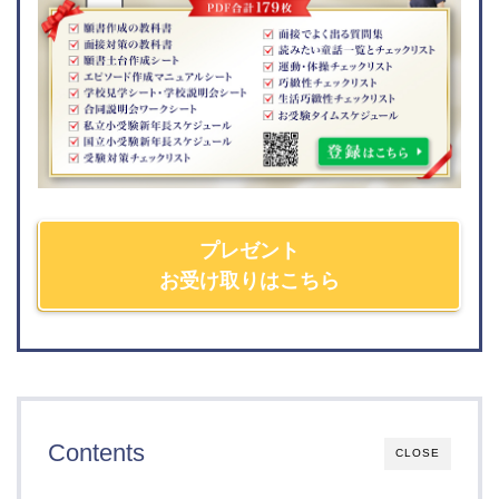
山梨学院小学校
静岡大学教育学部附属静
岡小学校
駿台甲府小学校
静岡大学教育学部附属浜
松小学校
願書の書き方
面接対策
問題・教材
編入対策
東京都
神奈川県
プレゼント
聖学院小学校
横浜雙葉小学校
お受け取りはこちら
サレジアン国際学園小学
精華小学校
校
聖セシリア小学校
青山学院初等部
シュタイナー学園初等部
宝仙学園小学校
聖マリア小学校
桐朋小学校
横浜国立大学教育学部附
淑徳小学校
属横浜小学校
Contents
CLOSE
東洋英和女学院小学部
横浜三育小学校
早稲田実業学校初等部
慶應義塾横浜初等部