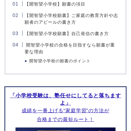
【開智望小学校】願書の項目
成蹊小学校
聖ヨゼフ学園小学校
桐朋学園小学校
横浜国立大学教育学部附
【開智望小学校願書】ご家庭の教育方針や志
属鎌倉小学校
聖心女子学院初等科
願者のアピールの書き方
横須賀学院小学校
晃華学園小学校
【開智望小学校願書】自己発信の書き方
青山学院横浜英和小学校
川村小学校
関東学院六浦小学校
品川翔英小学校
開智望小学校の合格を目指すなら願書が重
森村学園初等部
要な理由
立教女学院小学校
カリタス小学校
サレジアン国際学園目黒
開智望小学校の願書のポイント
星美小学校
関東学院小学校
東京学芸大学附属小金井
湘南白百合小学校
小学校
捜真小学校
成城学園初等学校
相模女子大学小学部
日本女子大学附属豊明小
「小学校受験は、塾任せにしてると落ちます
日本大学藤沢小学校
学校
よ」
大西学園小学校
東京学芸大学附属世田谷
成績を一番上げる“家庭学習”の方法が
小学校
平和学園小学校
光塩女子学院初等科
鎌倉女子大学初等部
合格までの最短ルート！
筑波大学附属小学校
桐光学園小学校