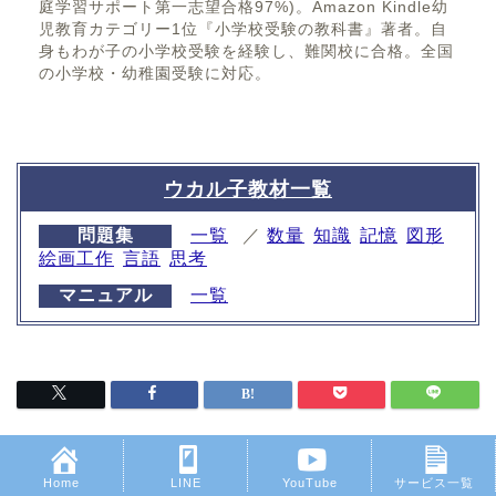
庭学習サポート第一志望合格97%)。Amazon Kindle幼
児教育カテゴリー1位『小学校受験の教科書』著者。自
身もわが子の小学校受験を経験し、難関校に合格。全国
の小学校・幼稚園受験に対応。
ウカル子教材一覧
問題集
一覧
／
数量
知識
記憶
図形
絵画工作
言語
思考
マニュアル
一覧
Home
LINE
YouTube
サービス一覧