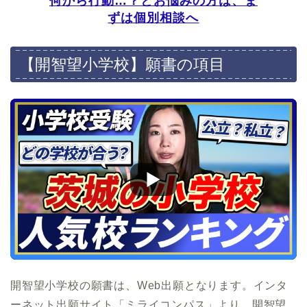
何から行動…？とお悩みの方は、ま
ずは個別相談へ
地域別小学校受験情報
【開智望小学校】願書の項目
東京
神奈川
埼玉
千葉
大阪
京都
兵庫
福岡
愛知
開智望小学校の願書は、Web出願となります。インタ
ーネット出願サイト「ミライコンパス」より、開智望