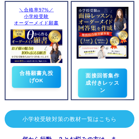
雙葉小学校
白百合学園小学校
＼合格率97%／
小学校受験
暁星小学校
オーダーメイド願書
京都府
福岡県
一燈園小学校
福岡教育大学附属福岡小
学校
同志社小学校
京都教育大学附属桃山小
学校
ノートルダム学院小学校
合格願書丸投
面接回答集作
京都女子大学附属小学校
げOK
成付きレッス
洛南高等学校附属小学校
ン
同志社国際学院初等部
光華小学校
京都聖母学院小学校
小学校受験対策の教材一覧はこちら
京都文教小学校
立命館小学校
小学校情報