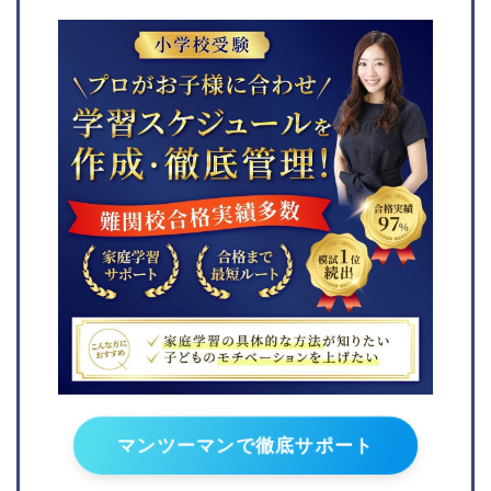
聖マリア小学校
聖学院小学校
横浜国立大学教育学部附
サレジアン国際学園小学
属横浜小学校
校
横浜三育小学校
青山学院初等部
慶應義塾横浜初等部
宝仙学園小学校
聖ヨゼフ学園小学校
桐朋小学校
横浜国立大学教育学部附
淑徳小学校
属鎌倉小学校
東洋英和女学院小学部
横須賀学院小学校
早稲田実業学校初等部
青山学院横浜英和小学校
成蹊小学校
関東学院六浦小学校
桐朋学園小学校
森村学園初等部
聖心女子学院初等科
カリタス小学校
晃華学園小学校
関東学院小学校
川村小学校
湘南白百合小学校
品川翔英小学校
捜真小学校
立教女学院小学校
マンツーマンで徹底サポート
相模女子大学小学部
サレジアン国際学園目黒
日本大学藤沢小学校
星美小学校