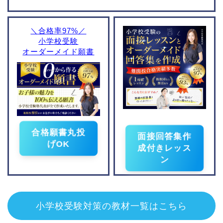
大西学園小学校
東京学芸大学附属小金井
小学校
平和学園小学校
＼合格率97%／
成城学園初等学校
洗足学園小学校
小学校受験
日本女子大学附属豊明小
桐蔭学園小学校
オーダーメイド願書
学校
東京学芸大学附属世田谷
小学校
光塩女子学院初等科
筑波大学附属小学校
東京学芸大学附属竹早小
学校
合格願書丸投
面接回答集作
お茶の水女子大学附属小
げOK
学校
成付きレッス
立川国際附属小学校
ン
慶應義塾幼稚舎
立教小学校
学習院初等科
小学校受験対策の教材一覧はこちら
東京農業大学稲花小学校