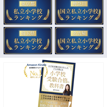
▲小学校受験合格の教科書
▲教材販売（通販）
▲受験個別相談
▲幼稚園受験をプロが解説
合格体験記
ご依頼までの流れ
よくあるご質問