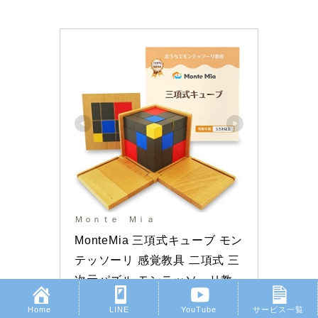
Ｍｏｎｔｅ Ｍｉａ
MonteMia 三項式キューブ モン
テッソーリ 感覚教具 二項式 三
次元パズル モンテッソーリ教
師監修 教具 玩具 おもちゃ 知育
Home
LINE
YouTube
サービス一覧