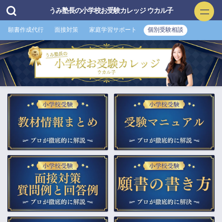
うみ塾長の小学校お受験カレッジ ウカル子
願書作成代行
面接対策
家庭学習サポート
個別受験相談
小学校お受験
▲願書作成・添削
▲面接特訓・回答集 作成付き
▲家庭学習サポート
▲プロ家庭教師（訪問）