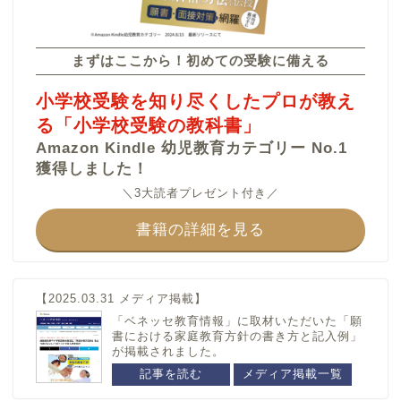
カテゴリー
まずはここから！初めての受験に備える
和歌山県
滋賀県
小学校受験を知り尽くしたプロが教え
うつほの杜学園小学校
滋賀大学教育学部附属小
る「小学校受験の教科書」
学校
和歌山大学教育学部附属
Amazon Kindle 幼児教育カテゴリー No.1
小学校
獲得しました！
智辯学園和歌山小学校
＼3大読者プレゼント付き／
栃木県
群馬県
書籍の詳細を見る
宇都宮大学共同教育学部
群馬大学共同教育学部附
附属小学校
属小学校
山梨県
静岡県
【2025.03.31 メディア掲載】
駿台甲府小学校
静岡大学教育学部附属静
「ベネッセ教育情報」に取材いただいた「願
岡小学校
書における家庭教育方針の書き方と記入例」
山梨学院小学校
が掲載されました。
静岡大学教育学部附属浜
松小学校
記事を読む
メディア掲載一覧