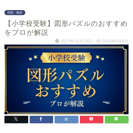
福島県
大阪府
福島大学附属小学校
賢明学院小学校
問題・教材
関西創価小学校
【小学校受験】図形パズルのおすすめ
アサンプション国際小学
をプロが解説
校
利晶学園小学校
2023年11月23日
/
2026年8月6日
四天王寺小学校
四條畷学園小学校
城南学園小学校
城星学園小学校
香里ヌヴェール学院小学
校
大阪信愛学院小学校
大阪教育大学附属天王寺
小学校
大阪教育大学附属平野小
学校
大阪教育大学附属池田小
学校