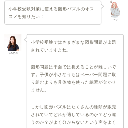
関西大学初等部
小学校受験対策に使える図形パズルのオス
大阪金剛インターナショ
スメを知りたい！
ナル小学校
ママ
帝塚山学院小学校
建国小学校
追手門学院小学校
小学校受験ではさまざまな図形問題が出題
箕面自由学園小学校
されていますよね。
うみ塾長
千葉県
北海道
図形問題は平面では捉えることが難しいで
日出学園小学校
北海道教育大学附属札幌
す。
子供が小さなうちはペーパー問題に取
小学校
昭和学院小学校
り組むよりも具体物を使った練習が欠かせ
北海道教育大学附属函館
国府台女子学院小学部
小学校
ません。
暁星国際小学校
北海道教育大学附属旭川
小学校
千葉大学教育学部附属小
学校
しかし図形パズルはたくさんの種類が販売
暁星国際流山小学校
されていてどれが適しているのか？どう違
光風台三育小学校
うのか？がよく分からないという声をよく