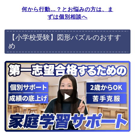
雙葉小学校
何から行動…？とお悩みの方は、ま
白百合学園小学校
ずは個別相談へ
暁星小学校
京都府
福岡県
【小学校受験】図形パズルのおすす
光華小学校
福岡教育大学附属福岡小
学校
め
京都聖母学院小学校
京都文教小学校
一燈園小学校
同志社小学校
京都教育大学附属桃山小
学校
ノートルダム学院小学校
京都女子大学附属小学校
洛南高等学校附属小学校
同志社国際学院初等部
立命館小学校
小学校情報