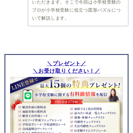
成田高等学校付属小学校
いただきます。そこで今回は小学校受験の
聖徳大学附属小学校
プロが小学校受験に役立つ図形パズルにつ
千葉日本大学第一小学校
いて解説します。
愛知県
埼玉県
南山大学附属小学校
西武学園文理小学校
愛知教育大学附属名古屋
開智小学校(総合部)
小学校
開智所沢小学校
瀬戸SOLAN学園初等中等
埼玉大学教育学部附属小
＼プレゼント／
部
学校
＼お受け取りください！／
椙山女学園大学附属小学
青山学院大学系属浦和ル
校
ーテル学院小学校
愛知教育大学附属岡崎小
さとえ学園小学校
学校
星野学園小学校
名進研小学校
茨城県
兵庫県
つくば国際大学東風小学
仁川学院小学校
校
小林聖心女子学院小学校
江戸川学園取手小学校