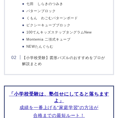
校
七田 しらきのつみき
図形
智辯学園奈良カレッジ小
パターンブロック
絵画工作
学部
くもん わごむパターンボード
マニュアル
ピクシーキューブブロック
願書の書き方
面接対策
100てんキッズステップタングラムNew
Montemia 二項式キューブ
問題・教材
編入対策
NEWたんぐらむ
東京都
神奈川県
【小学校受験】図形パズルのおすすめをプロが
東京女学館小学校
鎌倉女子大学初等部
解説まとめ
玉川学園小学部
桐光学園小学校
東京都市大学付属小学校
湘南学園小学校
田園調布雙葉小学校
清泉小学校
東京学芸大学附属大泉小
横浜雙葉小学校
「小学校受験は、塾任せにしてると落ちます
学校
精華小学校
よ」
昭和女子大学附属昭和小
聖セシリア小学校
学校
成績を一番上げる“家庭学習”の方法が
シュタイナー学園初等部
トキワ松学園小学校
合格までの最短ルート！