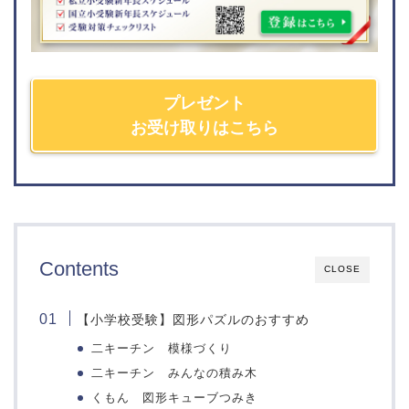
愛徳学園小学校
開智望小学校
甲南小学校
甲子園学院小学校
百合学院小学校
プレゼント
神戸海星女子学院小学校
お受け取りはこちら
雲雀丘学園小学校
須磨浦小学校
高羽六甲アイランド小学
校
関西学院初等部
ウカル子教材
奈良県
Contents
CLOSE
問題集
近畿大学附属小学校
帝塚山小学校
言語
【小学校受験】図形パズルのおすすめ
奈良学園小学校
思考
二キーチン 模様づくり
奈良女子大学附属小学校
数量
二キーチン みんなの積み木
奈良教育大学附属小学校
知識
くもん 図形キューブつみき
奈良育英グローバル小学
記憶