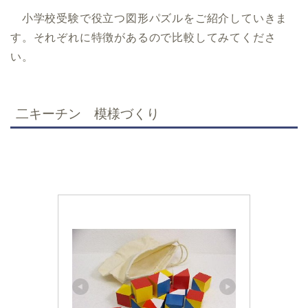
小学校受験で役立つ図形パズルをご紹介していきま
す。それぞれに特徴があるので比較してみてくださ
い。
地域別小学校受験情報
東京
神奈川
二キーチン 模様づくり
埼玉
千葉
大阪
京都
兵庫
福岡
愛知