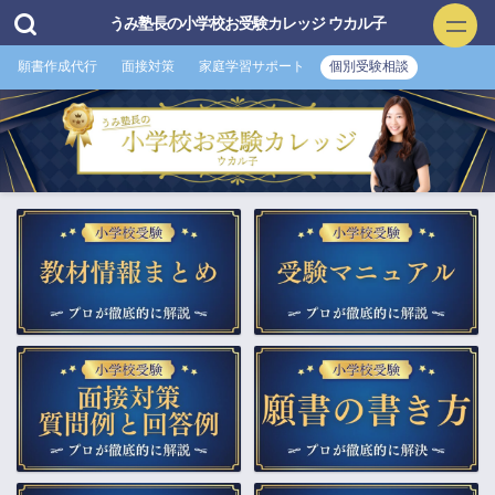
うみ塾長の小学校お受験カレッジ ウカル子
願書作成代行
面接対策
家庭学習サポート
個別受験相談
小学校お受験
▲願書作成・添削
▲面接特訓・回答集 作成付き
▲家庭学習サポート
▲プロ家庭教師（訪問）