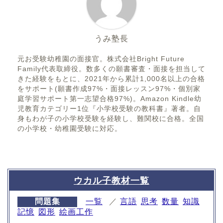
うみ塾長
元お受験幼稚園の面接官。株式会社Bright Future
Family代表取締役。数多くの願書審査・面接を担当して
きた経験をもとに、2021年から累計1,000名以上の合格
をサポート(願書作成97%・面接レッスン97%・個別家
庭学習サポート第一志望合格97%)。Amazon Kindle幼
児教育カテゴリー1位『小学校受験の教科書』著者。自
身もわが子の小学校受験を経験し、難関校に合格。全国
の小学校・幼稚園受験に対応。
ウカル子教材一覧
問題集
一覧
／
言語
思考
数量
知識
記憶
図形
絵画工作