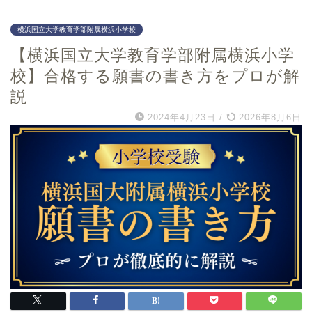
愛徳学園小学校
数量
横浜国立大学教育学部附属横浜小学校
甲南小学校
知識
甲子園学院小学校
【横浜国立大学教育学部附属横浜小学
記憶
百合学院小学校
図形
校】合格する願書の書き方をプロが解
神戸海星女子学院小学校
絵画工作
説
雲雀丘学園小学校
マニュアル
2024年4月23日
/
2026年8月6日
須磨浦小学校
高羽六甲アイランド小学
校
奈良県
和歌山県
奈良女子大学附属小学校
うつほの杜学園小学校
奈良教育大学附属小学校
和歌山大学教育学部附属
小学校
奈良育英グローバル小学
校
智辯学園和歌山小学校
智辯学園奈良カレッジ小
学部
近畿大学附属小学校