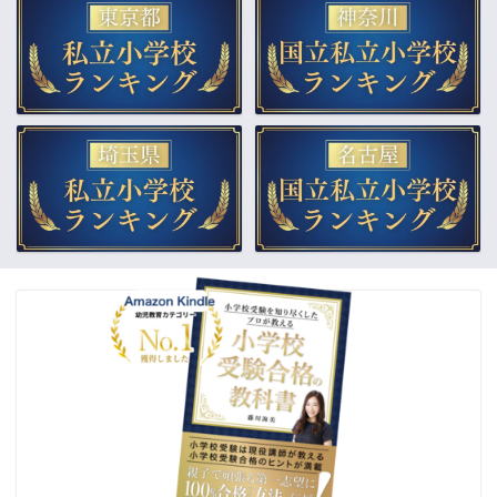
▲小学校受験合格の教科書
▲教材販売（通販）
▲受験個別相談
▲幼稚園受験をプロが解説
合格体験記
ご依頼までの流れ
よくあるご質問