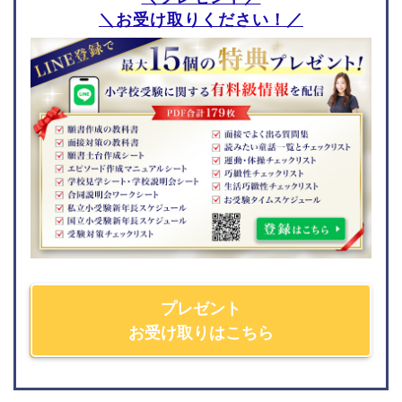
＼お受け取りください！／
問題・教材
編入対策
東京都
神奈川県
成城学園初等学校
日本大学藤沢小学校
日本女子大学附属豊明小
大西学園小学校
学校
平和学園小学校
東京学芸大学附属世田谷
鎌倉女子大学初等部
小学校
桐光学園小学校
光塩女子学院初等科
湘南学園小学校
筑波大学附属小学校
清泉小学校
東京学芸大学附属竹早小
学校
横浜雙葉小学校
お茶の水女子大学附属小
精華小学校
学校
プレゼント
聖セシリア小学校
立川国際附属小学校
お受け取りはこちら
シュタイナー学園初等部
東京女学館小学校
聖マリア小学校
玉川学園小学部
横浜国立大学教育学部附
東京都市大学付属小学校
属横浜小学校