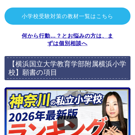
埼玉
千葉
小学校受験対策の教材一覧はこちら
大阪
京都
何から行動…？とお悩みの方は、ま
兵庫
福岡
ずは個別相談へ
愛知
【横浜国立大学教育学部附属横浜小学
校】願書の項目