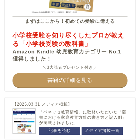
カテゴリー
まずはここから！初めての受験に備える
埼玉県
茨城県
小学校受験を知り尽くしたプロが教え
さとえ学園小学校
つくば国際大学東風小学
る「小学校受験の教科書」
校
星野学園小学校
Amazon Kindle 幼児教育カテゴリー No.1
江戸川学園取手小学校
西武学園文理小学校
獲得しました！
開智望小学校
開智小学校(総合部)
＼3大読者プレゼント付き／
開智所沢小学校
埼玉大学教育学部附属小
書籍の詳細を見る
学校
青山学院大学系属浦和ル
ーテル学院小学校
【2025.03.31 メディア掲載】
兵庫県
ウカル子教材
「ベネッセ教育情報」に取材いただいた「願
書における家庭教育方針の書き方と記入例」
関西学院初等部
問題集
が掲載されました。
仁川学院小学校
記事を読む
メディア掲載一覧
言語
小林聖心女子学院小学校
思考