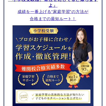
よ」
晃華学園小学校
川村小学校
成績を一番上げる“家庭学習”の方法が
品川翔英小学校
合格までの最短ルート！
立教女学院小学校
サレジアン国際学園目黒
星美小学校
東京学芸大学附属小金井
小学校
慶應義塾幼稚舎
立教小学校
学習院初等科
東京農業大学稲花小学校
雙葉小学校
白百合学園小学校
暁星小学校
京都府
福岡県
京都教育大学附属桃山小
福岡教育大学附属福岡小