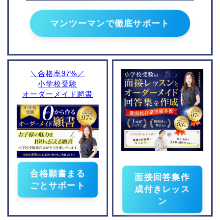
学校
学校
ノートルダム学院小学校
マンツーマンで徹底サポート
京都女子大学附属小学校
洛南高等学校附属小学校
同志社国際学院初等部
光華小学校
＼合格率97%／
小学校受験
京都聖母学院小学校
オーダーメイド願書
京都文教小学校
一燈園小学校
同志社小学校
立命館小学校
小学校情報
合格願書まる
面接回答集作
ごとサポート
成付きレッス
地域別小学校受験情報
ン
東京
神奈川