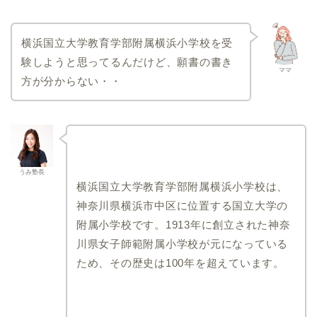
帝塚山小学校
奈良学園小学校
横浜国立大学教育学部附属横浜小学校を受
滋賀県
栃木県
験しようと思ってるんだけど、願書の書き
ママ
方が分からない・・
滋賀大学教育学部附属小
宇都宮大学共同教育学部
学校
附属小学校
群馬県
山梨県
群馬大学共同教育学部附
駿台甲府小学校
属小学校
山梨学院小学校
うみ塾長
横浜国立大学教育学部附属横浜小学校は、
静岡県
福島県
神奈川県横浜市中区に位置する国立大学の
静岡大学教育学部附属静
福島大学附属小学校
附属小学校です。1913年に創立された神奈
岡小学校
川県女子師範附属小学校が元になっている
静岡大学教育学部附属浜
松小学校
ため、その歴史は100年を超えています。
大阪府
千葉県
関西大学初等部
聖徳大学附属小学校