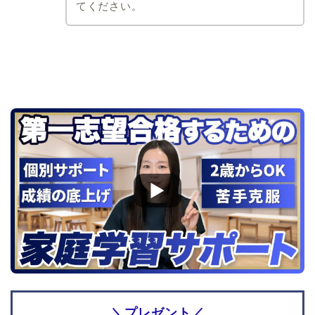
てください。
大阪教育大学附属天王寺
小学校
大阪教育大学附属平野小
学校
大阪教育大学附属池田小
学校
北海道
愛知県
北海道教育大学附属旭川
名進研小学校
小学校
南山大学附属小学校
北海道教育大学附属札幌
愛知教育大学附属名古屋
小学校
小学校
北海道教育大学附属函館
瀬戸SOLAN学園初等中等
小学校
部
椙山女学園大学附属小学
校
愛知教育大学附属岡崎小
学校
願書の書き方
面接対策
＼プレゼント／