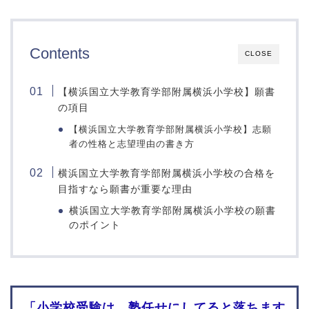
田園調布雙葉小学校
横浜三育小学校
東京学芸大学附属大泉小
慶應義塾横浜初等部
学校
Contents
聖ヨゼフ学園小学校
CLOSE
昭和女子大学附属昭和小
横浜国立大学教育学部附
学校
属鎌倉小学校
トキワ松学園小学校
【横浜国立大学教育学部附属横浜小学校】願書
横須賀学院小学校
の項目
聖学院小学校
青山学院横浜英和小学校
サレジアン国際学園小学
【横浜国立大学教育学部附属横浜小学校】志願
関東学院六浦小学校
校
者の性格と志望理由の書き方
森村学園初等部
青山学院初等部
カリタス小学校
横浜国立大学教育学部附属横浜小学校の合格を
宝仙学園小学校
目指すなら願書が重要な理由
関東学院小学校
桐朋小学校
湘南白百合小学校
横浜国立大学教育学部附属横浜小学校の願書
淑徳小学校
のポイント
捜真小学校
東洋英和女学院小学部
相模女子大学小学部
早稲田実業学校初等部
洗足学園小学校
成蹊小学校
桐蔭学園小学校
桐朋学園小学校
聖心女子学院初等科
「小学校受験は、塾任せにしてると落ちます