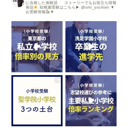
に合格した体験談
ストーリーでもお役立ち情報
発信
幼稚園受験はこちら▶︎ @umi_yochien
▼
お受験情報
▼