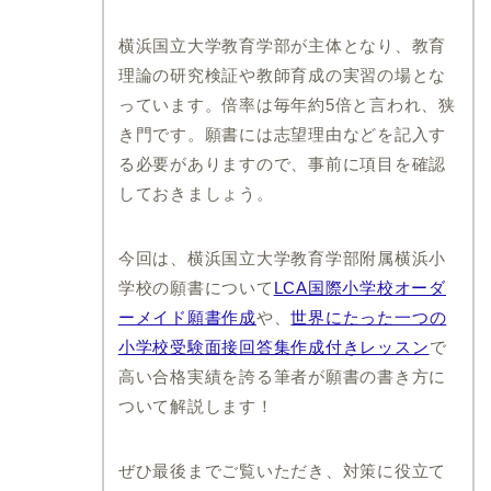
大阪金剛インターナショ
千葉日本大学第一小学校
ナル小学校
横浜国立大学教育学部が主体となり、教育
日出学園小学校
帝塚山学院小学校
理論の研究検証や教師育成の実習の場とな
昭和学院小学校
建国小学校
っています。倍率は毎年約5倍と言われ、狭
国府台女子学院小学部
追手門学院小学校
き門です。願書には志望理由などを記入す
暁星国際小学校
箕面自由学園小学校
る必要がありますので、事前に項目を確認
千葉大学教育学部附属小
賢明学院小学校
学校
しておきましょう。
関西創価小学校
暁星国際流山小学校
アサンプション国際小学
光風台三育小学校
今回は、横浜国立大学教育学部附属横浜小
校
成田高等学校付属小学校
学校の願書について
LCA国際小学校オーダ
利晶学園小学校
ーメイド願書作成
や、
世界にたった一つの
四天王寺小学校
小学校受験
面接回答集作成付きレッスン
で
四條畷学園小学校
高い合格実績を誇る筆者が願書の書き方に
城南学園小学校
城星学園小学校
ついて解説します！
香里ヌヴェール学院小学
校
ぜひ最後までご覧いただき、対策に役立て
大阪信愛学院小学校