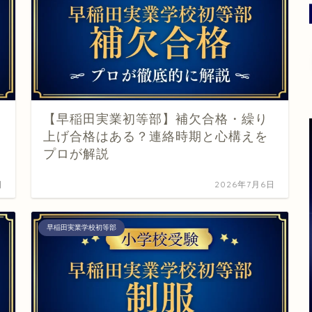
【早稲田実業初等部】補欠合格・繰り
上げ合格はある？連絡時期と心構えを
プロが解説
日
2026年7月6日
早稲田実業学校初等部