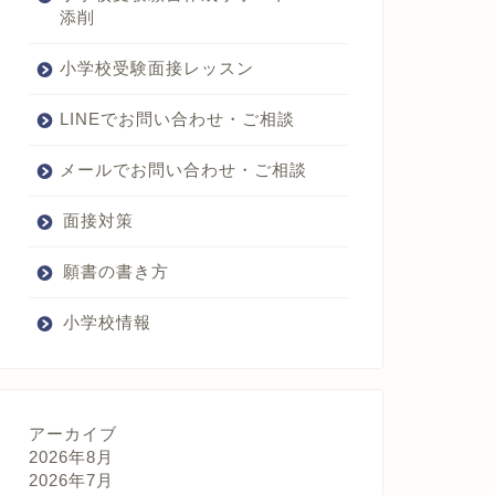
学
添削
園
小
学
小学校受験面接レッスン
校
城
LINEでお問い合わせ・ご相談
南
学
園
メールでお問い合わせ・ご相談
小
学
面接対策
校
城
星
願書の書き方
学
園
小学校情報
小
学
校
香
里
ヌ
アーカイブ
ヴ
2026年8月
ェ
2026年7月
ー