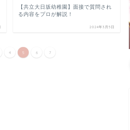
【共立大日坂幼稚園】面接で質問され
る内容をプロが解説！
日
2024年3月5日
4
5
6
7