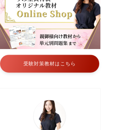
稚
園
雙
葉
小
学
校
附
属
幼
稚
園
受験対策教材はこちら
聖
学
院
幼
稚
園
枝
光
会
附
属
幼
稚