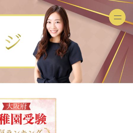
園お受験
ご
よ
依
く
験をプロが解説
頼
あ
ま
る
で
ご
の
質
流
問
れ
カテ
ゴリ