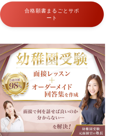
幼
稚
合格願書まるごとサポ
園
ート
カ
リ
タ
ス
幼
稚
園
幼
幼
稚
稚
園
園
願
面
書
接
の
対
書
策
き
方
幼
幼
稚
稚
園
園