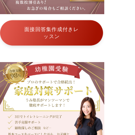
情
受
報
験
お
悩
み
面接回答集作成付きレ
解
ッスン
決
東
京
都
青
山
学
院
幼
稚
園
昭
和
女
子
大