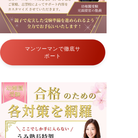
学
附
属
昭
和
こ
ど
も
園
マンツーマンで徹底サ
サ
ポート
ン
タ
・
セ
シ
リ
ア
幼
稚
園
武
蔵
野
東
幼