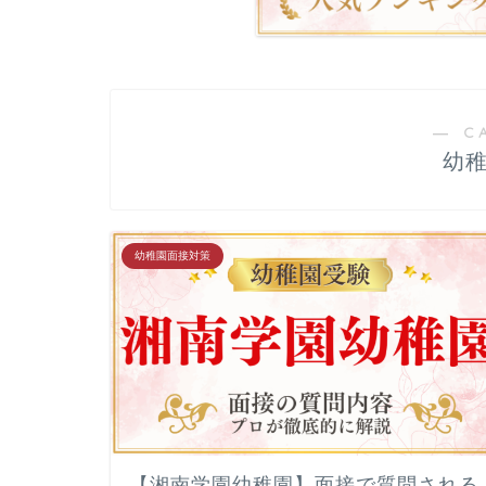
▲面接特訓・回答集 作成付き
▲願
― C
幼
▲家庭学習サポート
▲プロ家
幼稚園面接対策
▲小学校受験合格の教科書
▲教材
▲受験個別相談
【湘南学園幼稚園】面接で質問される