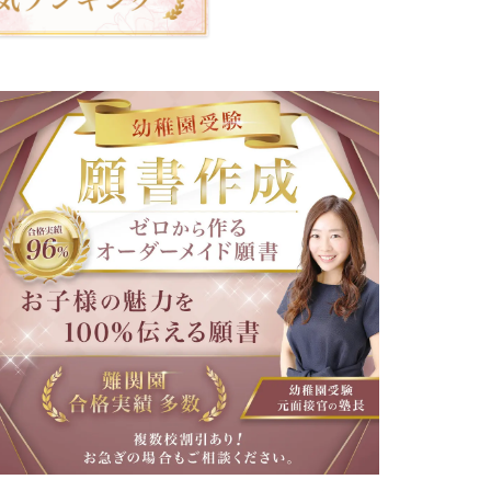
ー
▲願書作成・添削
奈
神
良
奈
県
川
県
奈
良
湘
▲プロ家庭教師（訪問）
女
南
子
白
大
百
学
合
附
学
属
園
小
▲教材販売（通販）
幼
学
稚
校
園
洗
足
学
園
大
学
附
属