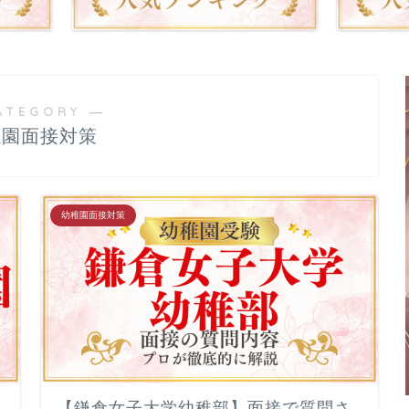
書作成・添削
▲面接特訓・回答集 作成付き
ATEGORY ―
稚園面接対策
庭教師（訪問）
▲家庭対策サポート
幼稚園面接対策
販売（通販）
▲幼稚園受験合格の教科書
▲受験個別相談
【鎌倉女子大学幼稚部】面接で質問さ