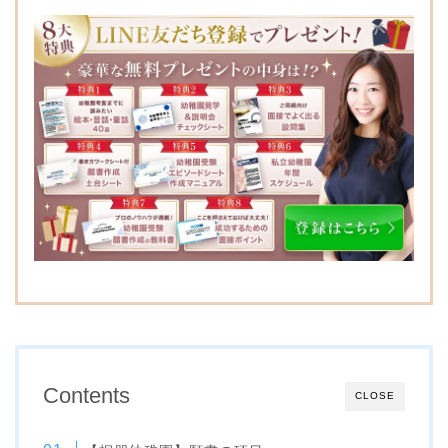
森村学園幼稚園
成城幼稚園
小さき花の幼稚園
桐蔭学園幼稚園
学習院幼稚園
カリタス幼稚園
和光幼稚園
品川翔英幼稚園
川村幼稚園
新渡戸文化子ども園
国立学園附属かたばみ幼
稚園
麻布みこころ幼稚園
國學院大學附属幼稚園
暁星幼稚園
Contents
CLOSE
光塩幼稚園
上野毛幼稚園