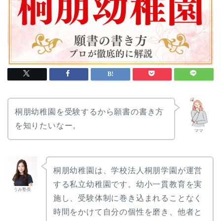
枝光会附属幼稚園
日本女子体育大学附属み
どり幼稚園
白百合学園幼稚園
聖ドミニコ学園幼稚園
枝光会駒場幼稚園
目黒サレジオ幼稚園
聖パトリック幼稚園
玉川学園幼稚部
桐朋幼稚園を受験するから願書の書き方
枝光学園幼稚園
を知りたいなー。
ママ
世田谷聖母幼稚園
愛育幼稚園
東京都市大学二子幼稚園
桐朋幼稚園は、学校法人桐朋学園が運営
明徳幼稚園
する私立幼稚園です。幼小一貫教育を実
国本幼稚園
うみ塾長
施し、受験体制に巻き込まれることなく
若葉会幼稚園
時間をかけて自分の個性を磨き、他者と
桐朋幼稚園