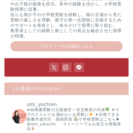
やお子様の面接を担当。長年の経験を活かし、小学校受
験指導に従事。
自らも我が子の小学校受験を経験し、親の立場から見た
受験の厳しさを理解。親子が第一志望校に合格するため
のサポートを使命とし、命をかけて指導に取り組む。
教育者としての経験と親としての視点を融合させた指導
が特徴。
プロフィール詳細はこちら
うみ塾長のInstagram
umi_yochien
➤幼稚園受験の元面接官 / 幼児教室の代表
➤マ
マのストレスを溜めないお受験に
➤合格できる
願書作成代行・面接対策
小学校受験はこちら▶︎
@umi_jukucho
ストーリーでもお役立ち情報発
信