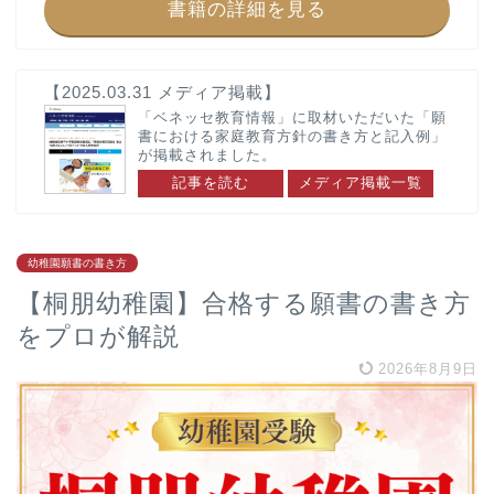
書籍の詳細を見る
奈良県
神奈川県
奈良女子大学附属小学校
湘南白百合学園幼稚園
【2025.03.31 メディア掲載】
洗足学園大学附属幼稚園
「ベネッセ教育情報」に取材いただいた「願
書における家庭教育方針の書き方と記入例」
カリタス幼稚園
が掲載されました。
幼稚園願書の書き方
幼稚園面接対策
記事を読む
メディア掲載一覧
幼稚園情報
幼稚園受験お悩み解決
幼稚園願書の書き方
東京都
【桐朋幼稚園】合格する願書の書き方
青山学院幼稚園
をプロが解説
昭和女子大学附属昭和こ
ども園
2026年8月9日
サンタ・セシリア幼稚園
武蔵野東幼稚園
雙葉小学校附属幼稚園
聖学院幼稚園