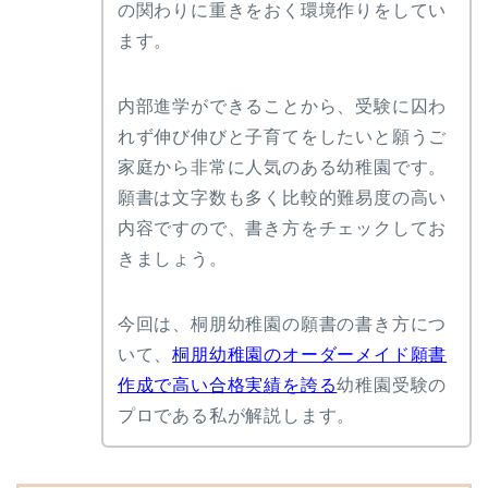
の関わりに重きをおく環境作りをしてい
聖セシリア幼稚園
星美学園幼稚園
ます。
日本女子大学附属豊明幼
稚園
内部進学ができることから、受験に囚わ
千葉大学教育学部附属幼
稚園
れず伸び伸びと子育てをしたいと願うご
聖徳幼稚園
家庭から非常に人気のある幼稚園です。
宝仙学園幼稚園
願書は文字数も多く比較的難易度の高い
埼玉大学教育学部附属幼
内容ですので、書き方をチェックしてお
稚園
きましょう。
大和幼稚園
自由が丘若草幼稚園
今回は、桐朋幼稚園の願書の書き方につ
東京学芸大学附属幼稚園
竹早園舎
いて、
桐朋幼稚園のオーダーメイド願書
淑徳幼稚園
作成で高い合格実績を誇る
幼稚園受験の
田園調布雙葉小学校附属
プロである私が解説します。
幼稚園
東京学芸大学附属幼稚園
小金井園舎