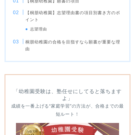
【桐朋幼稚園】願書の項目
明星幼稚園
東洋英和幼稚園
【桐朋幼稚園】志望理由書の項目別書き方のポ
晃華学園マリアの園幼稚
イント
園
志望理由
お茶の水女子大学附属幼
稚園
桐朋幼稚園
の合格を目指すなら願書が重要な理
ゆかり文化幼稚園
由
「幼稚園受験は、塾任せにしてると落ちます
よ」
成績を一番上げる“家庭学習”の方法が、合格までの最
短ルート！