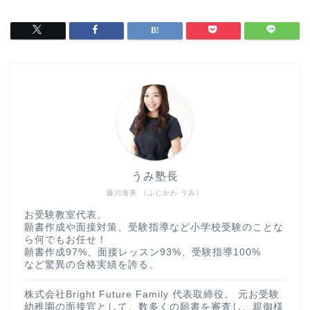
うみ塾長
藤川海美 （ふじかわ うみ）
お受験教室代表。
願書作成や面接対策、受験指導など小学校受験のことな
ら何でもお任せ！
願書作成97%、面接レッスン93%、受験指導100%
など驚異の合格実績を誇る。
株式会社Bright Future Family 代表取締役。 元お受験
幼稚園の面接官として、数多くの願書を審査し、親御様