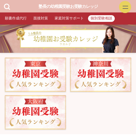
塾長の幼稚園受験お受験カレッジ
願書作成代行
面接対策
家庭対策サポート
個別受験相談
幼稚園お受験
▲面接特訓・回答集 作成付き
▲願書作成・添削
▲家庭対策サポート
▲プロ家庭教師（訪問）