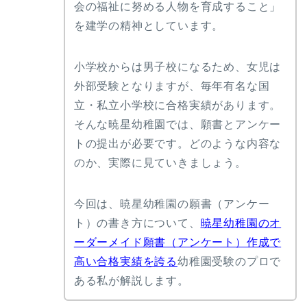
会の福祉に努める人物を育成すること」
世田谷聖母幼稚園
愛育幼稚園
を建学の精神としています。
東京都市大学二子幼稚園
明徳幼稚園
小学校からは男子校になるため、女児は
国本幼稚園
外部受験となりますが、毎年有名な国
若葉会幼稚園
立・私立小学校に合格実績があります。
桐朋幼稚園
そんな暁星幼稚園では、願書とアンケー
聖セシリア幼稚園
トの提出が必要です。どのような内容な
星美学園幼稚園
のか、実際に見ていきましょう。
日本女子大学附属豊明幼
稚園
千葉大学教育学部附属幼
今回は、暁星幼稚園の願書（アンケー
稚園
ト）の書き方について、
暁星幼稚園のオ
聖徳幼稚園
ーダーメイド願書（アンケート）作成で
宝仙学園幼稚園
高い合格実績を誇る
幼稚園受験のプロで
埼玉大学教育学部附属幼
稚園
ある私が解説します。
大和幼稚園