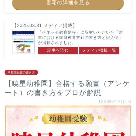
書籍の詳細を見る
幼稚園受験お悩み解決
東京都
川村幼稚園
【2025.03.31 メディア掲載】
新渡戸文化子ども園
「ベネッセ教育情報」に取材いただいた「願
書における家庭教育方針の書き方と記入例」
国立学園附属かたばみ幼
が掲載されました。
稚園
記事を読む
メディア掲載一覧
麻布みこころ幼稚園
國學院大學附属幼稚園
暁星幼稚園
幼稚園願書の書き方
光塩幼稚園
【暁星幼稚園】合格する願書（アンケ
上野毛幼稚園
ート）の書き方をプロが解説
明星幼稚園
東洋英和幼稚園
2026年7月1日
晃華学園マリアの園幼稚
園
お茶の水女子大学附属幼
稚園
ゆかり文化幼稚園