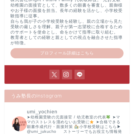
幼稚園の面接官として、数多くの願書を審査し、親御様
やお子様の面接を担当。長年の経験を活かし、小学校受
験指導に従事。
自らも我が子の小学校受験を経験し、親の立場から見た
受験の厳しさを理解。親子が第一志望校に合格するため
のサポートを使命とし、命をかけて指導に取り組む。
教育者としての経験と親としての視点を融合させた指導
が特徴。
プロフィール詳細はこちら
うみ塾長のInstagram
umi_yochien
➤幼稚園受験の元面接官 / 幼児教室の代表
➤マ
マのストレスを溜めないお受験に
➤合格できる
願書作成代行・面接対策
小学校受験はこちら▶︎
@umi_jukucho
ストーリーでもお役立ち情報発