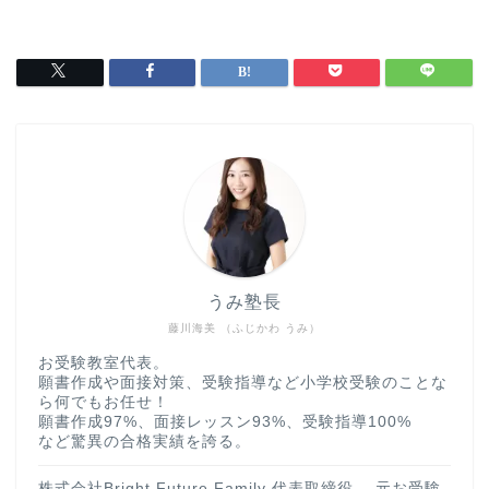
うみ塾長
藤川海美 （ふじかわ うみ）
お受験教室代表。
願書作成や面接対策、受験指導など小学校受験のことな
ら何でもお任せ！
願書作成97%、面接レッスン93%、受験指導100%
など驚異の合格実績を誇る。
株式会社Bright Future Family 代表取締役。 元お受験