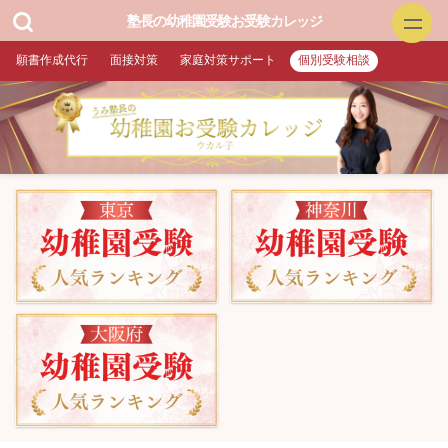
塾長の幼稚園受験お受験カレッジ
願書作成代行
面接対策
家庭対策サポート
個別受験相談
幼稚園お受験
▲面接特訓・回答集 作成付き
▲願書作成・添削
▲家庭対策サポート
▲プロ家庭教師（訪問）