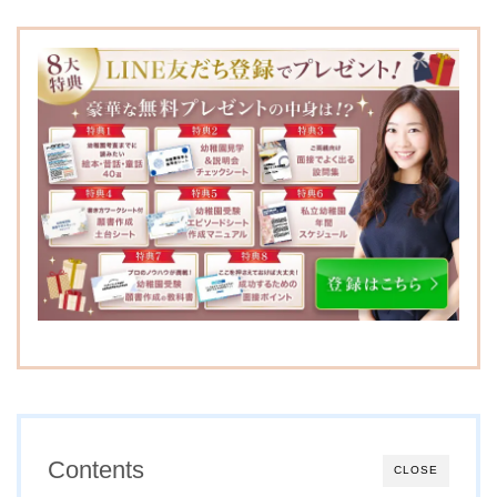
自由が丘若草幼稚園
東京学芸大学附属幼稚園
竹早園舎
淑徳幼稚園
田園調布雙葉小学校附属
幼稚園
東京学芸大学附属幼稚園
小金井園舎
森村学園幼稚園
成城幼稚園
小さき花の幼稚園
桐蔭学園幼稚園
学習院幼稚園
カリタス幼稚園
和光幼稚園
品川翔英幼稚園
奈良県
神奈川県
Contents
CLOSE