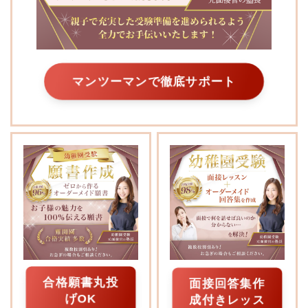
マンツーマンで徹底サポート
合格願書丸投
面接回答集作
げOK
成付きレッス