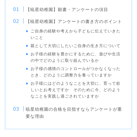
奈良女子大学附属小学校
カリタス幼稚園
【暁星幼稚園】願書・アンケートの項目
湘南白百合学園幼稚園
洗足学園大学附属幼稚園
【暁星幼稚園】アンケートの書き方のポイント
幼稚園願書の書き方
幼稚園面接対策
ご自身の経験や考えから子どもに伝えていきた
いこと
幼稚園情報
親として大切にしたいご自身の生き方について
お子様の経験を豊かにするために、遊びや生活
の中でどのように取り組んでいるか
お子様の感情のコントロールがつかなくなった
とき、どのように調整力を養っていますか
お子様にはどのようなことを大切に、育って欲
しいとお考えですか そのために今、どのよう
なことを実践し過ごされていますか
暁星幼稚園の合格を目指すならアンケートが重
要な理由