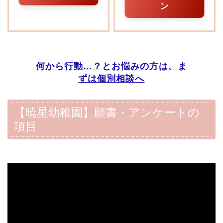
ン
何から行動…？とお悩みの方は、ま
ずは個別相談へ
【暁星幼稚園】願書・アンケートの
項目