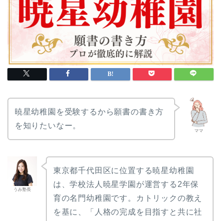
青山学院幼稚園
昭和女子大学附属昭和こ
ども園
サンタ・セシリア幼稚園
武蔵野東幼稚園
雙葉小学校附属幼稚園
聖学院幼稚園
枝光会附属幼稚園
暁星幼稚園を受験するから願書の書き方
日本女子体育大学附属み
どり幼稚園
を知りたいなー。
ママ
白百合学園幼稚園
聖ドミニコ学園幼稚園
枝光会駒場幼稚園
東京都千代田区に位置する暁星幼稚園
目黒サレジオ幼稚園
は、学校法人暁星学園が運営する2年保
聖パトリック幼稚園
うみ塾長
育の名門幼稚園です。カトリックの教え
玉川学園幼稚部
を基に、「人格の完成を目指すと共に社
枝光学園幼稚園