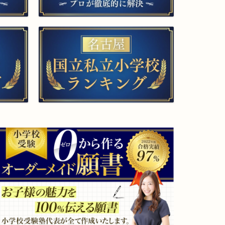
▲面接特訓・回答集 作成付き
カテゴ
リー
福
大
▲プロ家庭教師（訪問）
島
阪
県
府
福
四
島
天
大
王
学
寺
附
小
属
学
小
校
学
四
校
條
畷
学
園
小