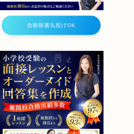
学
校
城
南
合格願書丸投げOK
学
園
小
学
校
城
星
学
園
小
学
校
香
里
ヌ
ヴ
ェ
ー
ル
学
院