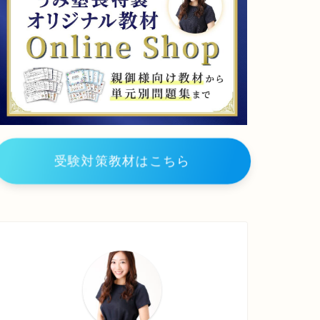
学
校
関
西
大
学
初
等
部
大
阪
金
受験対策教材はこちら
剛
イ
ン
タ
ー
ナ
シ
ョ
ナ
ル
小
学
校