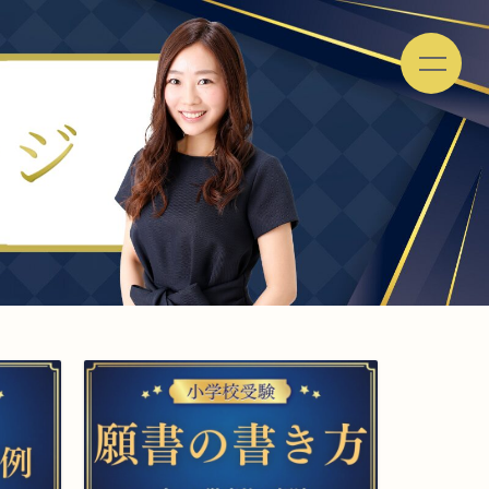
お受験
合
ご
格
依
体
頼
験
ま
をプロが解説
記
で
の
流
れ
よ
く
あ
る
ご
質
問