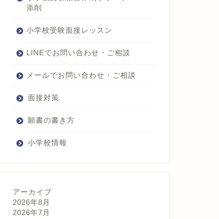
添削
学
園
小
小学校受験面接レッスン
学
校
LINEでお問い合わせ・ご相談
賢
明
学
メールでお問い合わせ・ご相談
院
小
学
面接対策
校
関
願書の書き方
西
創
価
小学校情報
小
学
校
ア
サ
アーカイブ
ン
2026年8月
プ
2026年7月
シ