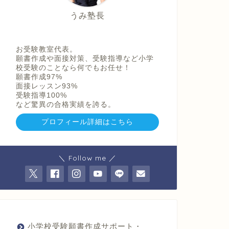
帝
塚
うみ塾長
山
学
院
小
お受験教室代表。
学
願書作成や面接対策、受験指導など小学
校
校受験のことなら何でもお任せ！
願書作成97%
建
面接レッスン93%
国
受験指導100%
小
など驚異の合格実績を誇る。
学
校
プロフィール詳細はこちら
追
手
門
学
＼ Follow me ／
院
小
学
校
箕
面
自
小学校受験願書作成サポート・
由