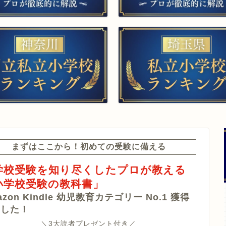
回答集 作成付き
▲願書作成・添削
庭教師（訪問）
▲家庭対策サポート
販売（通販）
▲受験個別相談
まずはここから！初めての受験に備える
学校受験を知り尽くしたプロが教える
小学校受験の教科書」
azon Kindle 幼児教育カテゴリー No.1 獲得
ました！
＼3大読者プレゼント付き／