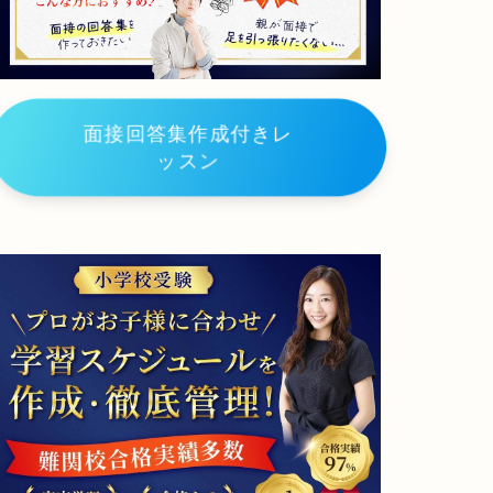
小
学
校
大
阪
信
面接回答集作成付きレ
愛
学
ッスン
院
小
学
校
大
阪
教
育
大
学
附
属
天
王
寺
小
学