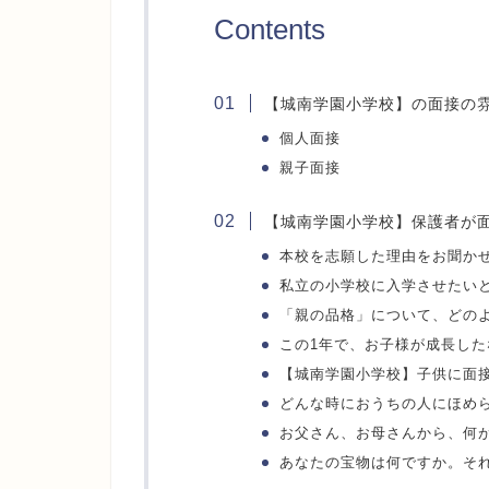
Contents
【城南学園小学校】の面接の
個人面接
親子面接
【城南学園小学校】保護者が
本校を志願した理由をお聞か
私立の小学校に入学させたい
「親の品格」について、どの
この1年で、お子様が成長し
【城南学園小学校】子供に面
どんな時におうちの人にほめ
お父さん、お母さんから、何
あなたの宝物は何ですか。そ