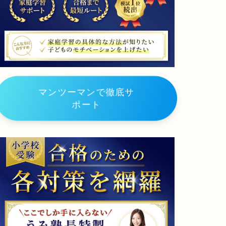
校
大
阪
教
育
大
学
附
属
平
マンツーマンで徹底サ
野
小
ポート
学
校
大
阪
教
育
大
学
附
属
池
田
小