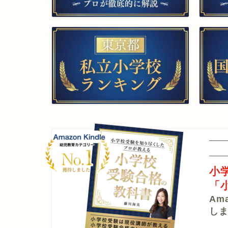
▲願書作成・添削
▲面接特訓・
▲家庭学習サポート
▲プロ家
▲小学校受験合格の教科書
▲教材
小
「
▲受験個別相談
Am
し