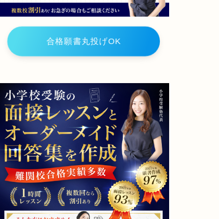
山
大
学
教
育
合格願書丸投げOK
学
部
附
属
小
学
校
智
辯
学
園
和
歌
山
小
学
校
栃
群
木
馬
県
県