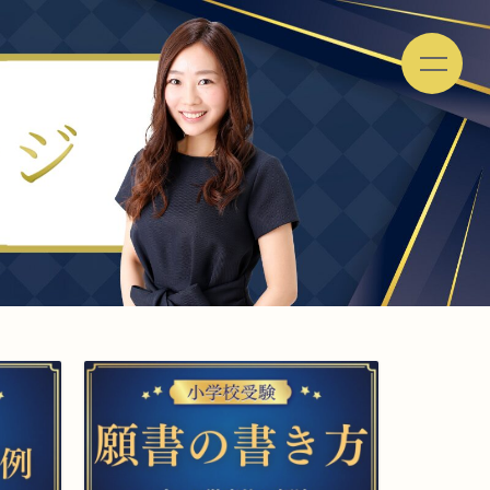
お受験
合
ご
格
依
体
頼
験
ま
をプロが解説
記
で
の
流
れ
よ
く
あ
る
ご
質
問