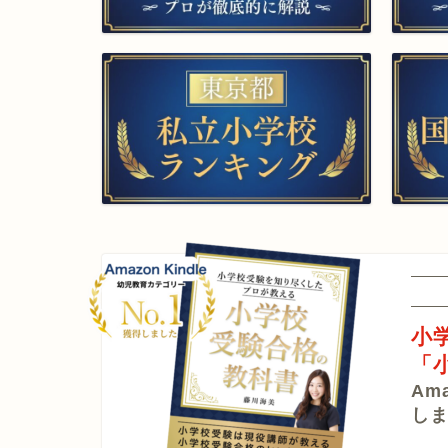
▲願書作成・添削
▲面接特訓・
▲家庭学習サポート
▲プロ家
▲小学校受験合格の教科書
▲教材
小
「
▲受験個別相談
Am
し