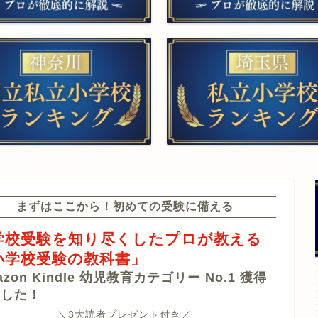
回答集 作成付き
▲願書作成・添削
庭教師（訪問）
▲家庭対策サポート
販売（通販）
▲受験個別相談
まずはここから！初めての受験に備える
学校受験を知り尽くしたプロが教える
小学校受験の教科書」
azon Kindle 幼児教育カテゴリー No.1 獲得
ました！
＼3大読者プレゼント付き／