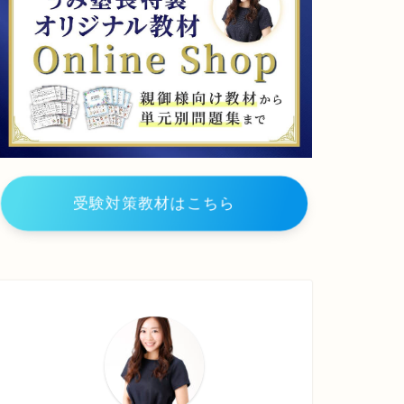
校
福
大
島
阪
県
府
福
賢
島
明
大
学
学
院
附
小
属
学
小
校
受験対策教材はこちら
学
関
校
西
創
価
小
学
校
ア
サ
ン
プ
シ