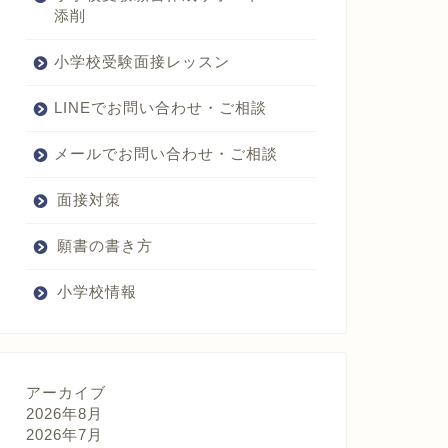
学
添削
園
小
学
小学校受験面接レッスン
校
城
LINEでお問い合わせ・ご相談
南
学
園
メールでお問い合わせ・ご相談
小
学
面接対策
校
城
星
願書の書き方
学
園
小学校情報
小
学
校
香
里
ヌ
アーカイブ
ヴ
2026年8月
ェ
2026年7月
ー