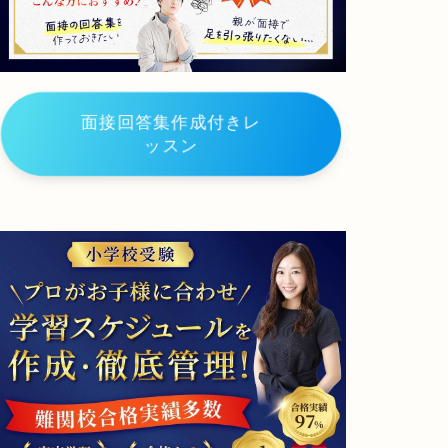
宇
群
都
馬
宮
大
大
学
学
共
面接回答集作成付きレ
共
同
同
教
ッスン
教
育
育
学
学
部
部
附
附
属
属
小
小
学
学
校
校
山
静
梨
岡
県
県
駿
静
台
岡
甲
大