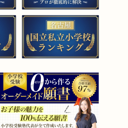
▲面接特訓・回答集 作成付き
カテゴ
リー
和
滋
▲プロ家庭教師（訪問）
歌
賀
山
県
県
滋
賀
う
大
つ
学
ほ
教
の
育
杜
学
学
部
園
附
小
属
学
小
校
学
和
校
歌