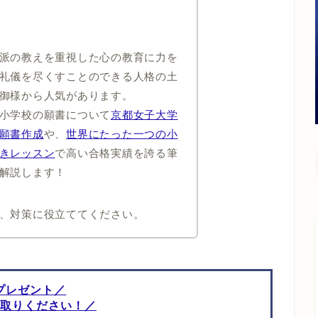
派の教えを重視した心の教育に力を
礼儀を尽くすことのできる人格の土
御様から人気があります。
小学校の願書について
京都女子大学
願書作成
や、
世界にたった一つの
小
きレッスン
で高い合格実績を誇る筆
解説します！
、対策に役立ててください。
プレゼント／
取りください！／