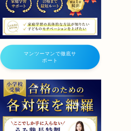
府
学
小
教
学
育
校
学
部
山
附
梨
属
学
静
院
岡
小
小
学
学
マンツーマンで徹底サ
校
校
ポート
静
岡
大
学
教
育
学
部
附
属
浜
松
小
学