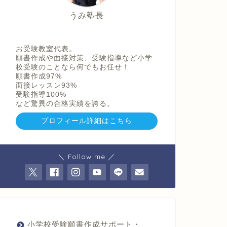
ョ
うみ塾長
ン
国
際
小
お受験教室代表。
学
願書作成や面接対策、受験指導など小学
校
校受験のことなら何でもお任せ！
利
願書作成97%
晶
面接レッスン93%
学
受験指導100%
園
など驚異の合格実績を誇る。
小
学
プロフィール詳細はこちら
校
四
天
王
＼ Follow me ／
寺
小
学
校
四
條
畷
小学校受験願書作成サポート・