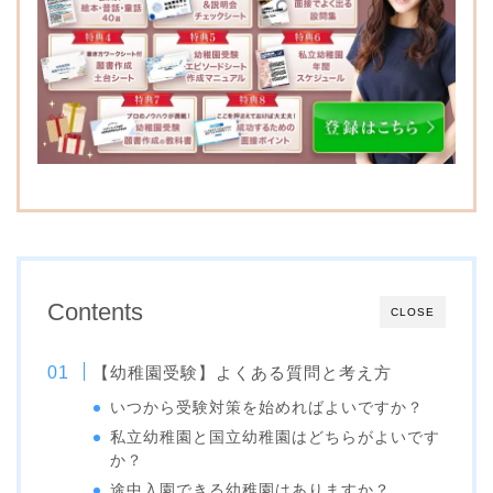
森村学園幼稚園
成城幼稚園
小さき花の幼稚園
桐蔭学園幼稚園
学習院幼稚園
カリタス幼稚園
和光幼稚園
品川翔英幼稚園
川村幼稚園
新渡戸文化子ども園
国立学園附属かたばみ幼
Contents
CLOSE
稚園
麻布みこころ幼稚園
【幼稚園受験】よくある質問と考え方
國學院大學附属幼稚園
いつから受験対策を始めればよいですか？
暁星幼稚園
私立幼稚園と国立幼稚園はどちらがよいです
光塩幼稚園
か？
上野毛幼稚園
途中入園できる幼稚園はありますか？