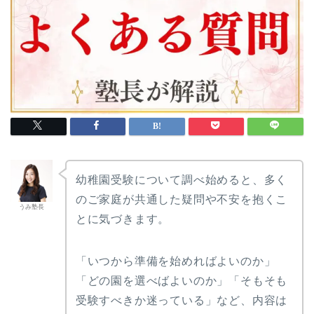
枝光会附属幼稚園
日本女子体育大学附属み
どり幼稚園
白百合学園幼稚園
聖ドミニコ学園幼稚園
枝光会駒場幼稚園
目黒サレジオ幼稚園
聖パトリック幼稚園
玉川学園幼稚部
枝光学園幼稚園
幼稚園受験について調べ始めると、多く
世田谷聖母幼稚園
のご家庭が共通した疑問や不安を抱くこ
愛育幼稚園
うみ塾長
とに気づきます。
東京都市大学二子幼稚園
明徳幼稚園
「いつから準備を始めればよいのか」
国本幼稚園
「どの園を選べばよいのか」「そもそも
若葉会幼稚園
受験すべきか迷っている」など、内容は
桐朋幼稚園