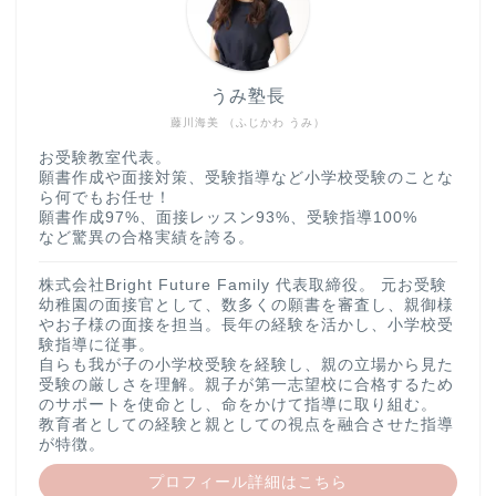
うみ塾長
藤川海美 （ふじかわ うみ）
お受験教室代表。
願書作成や面接対策、受験指導など小学校受験のことな
ら何でもお任せ！
願書作成97%、面接レッスン93%、受験指導100%
など驚異の合格実績を誇る。
株式会社Bright Future Family 代表取締役。 元お受験
幼稚園の面接官として、数多くの願書を審査し、親御様
やお子様の面接を担当。長年の経験を活かし、小学校受
験指導に従事。
自らも我が子の小学校受験を経験し、親の立場から見た
受験の厳しさを理解。親子が第一志望校に合格するため
のサポートを使命とし、命をかけて指導に取り組む。
教育者としての経験と親としての視点を融合させた指導
が特徴。
プロフィール詳細はこちら