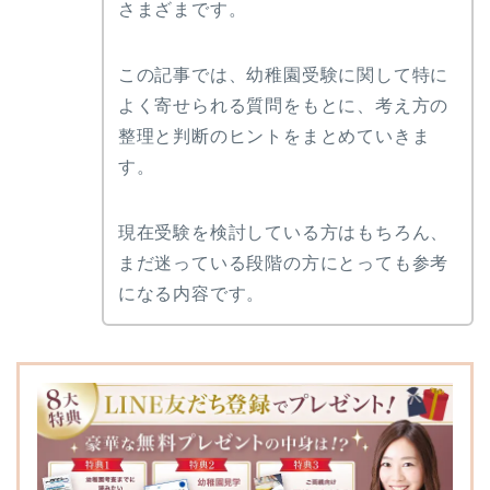
さまざまです。
聖セシリア幼稚園
星美学園幼稚園
日本女子大学附属豊明幼
この記事では、幼稚園受験に関して特に
稚園
よく寄せられる質問をもとに、考え方の
千葉大学教育学部附属幼
稚園
整理と判断のヒントをまとめていきま
聖徳幼稚園
す。
宝仙学園幼稚園
埼玉大学教育学部附属幼
現在受験を検討している方はもちろん、
稚園
まだ迷っている段階の方にとっても参考
大和幼稚園
になる内容です。
自由が丘若草幼稚園
東京学芸大学附属幼稚園
竹早園舎
淑徳幼稚園
田園調布雙葉小学校附属
幼稚園
東京学芸大学附属幼稚園
小金井園舎