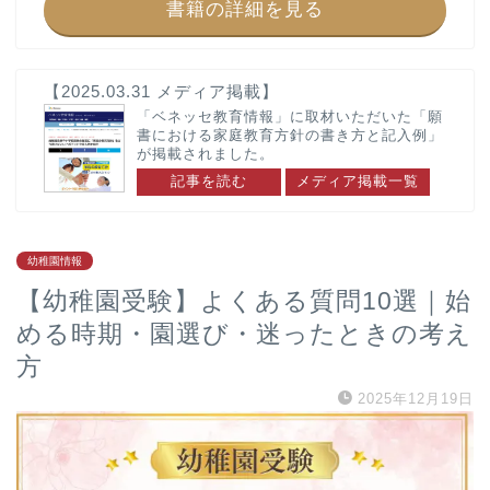
書籍の詳細を見る
奈良県
神奈川県
奈良女子大学附属小学校
湘南白百合学園幼稚園
【2025.03.31 メディア掲載】
洗足学園大学附属幼稚園
「ベネッセ教育情報」に取材いただいた「願
書における家庭教育方針の書き方と記入例」
カリタス幼稚園
が掲載されました。
幼稚園願書の書き方
幼稚園面接対策
記事を読む
メディア掲載一覧
幼稚園情報
幼稚園受験お悩み解決
幼稚園情報
東京都
【幼稚園受験】よくある質問10選｜始
青山学院幼稚園
める時期・園選び・迷ったときの考え
昭和女子大学附属昭和こ
ども園
方
サンタ・セシリア幼稚園
2025年12月19日
武蔵野東幼稚園
雙葉小学校附属幼稚園
聖学院幼稚園