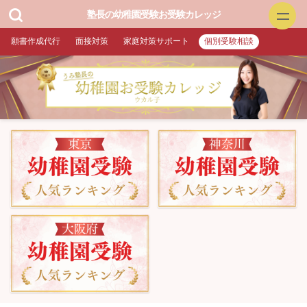
塾長の幼稚園受験お受験カレッジ
願書作成代行
面接対策
家庭対策サポート
個別受験相談
幼稚園お受験
▲面接特訓・回答集 作成付き
▲願書作成・添削
▲家庭対策サポート
▲プロ家庭教師（訪問）