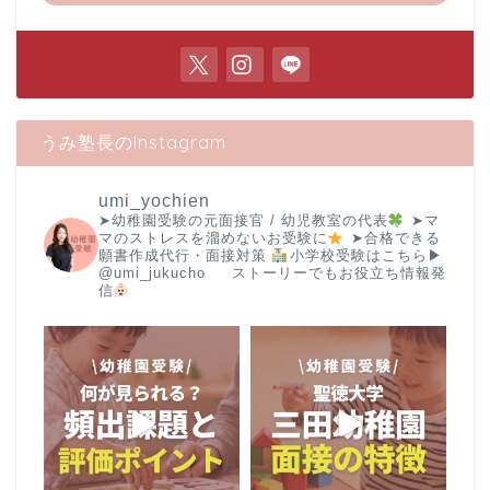
うみ塾長のInstagram
umi_yochien
➤幼稚園受験の元面接官 / 幼児教室の代表
➤マ
マのストレスを溜めないお受験に
➤合格できる
願書作成代行・面接対策
小学校受験はこちら▶︎
@umi_jukucho
ストーリーでもお役立ち情報発
信