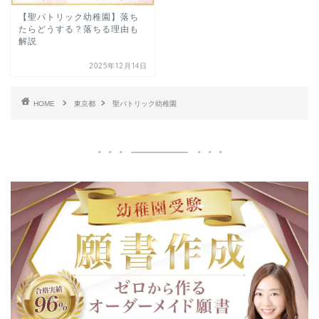
【聖パトリック幼稚園】落ち
幼稚園受験お悩み解決
東京都
たらどうする？落ちる理由も
解説
川村幼稚園
2025年12月14日
新渡戸文化子ども園
国立学園附属かたばみ幼
稚園
HOME
東京都
聖パトリック幼稚園
麻布みこころ幼稚園
國學院大學附属幼稚園
暁星幼稚園
光塩幼稚園
上野毛幼稚園
明星幼稚園
東洋英和幼稚園
晃華学園マリアの園幼稚
園
お茶の水女子大学附属幼
稚園
ゆかり文化幼稚園