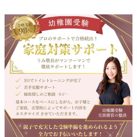
自由が丘若草幼稚園
東京学芸大学附属幼稚園
竹早園舎
淑徳幼稚園
田園調布雙葉小学校附属
幼稚園
東京学芸大学附属幼稚園
小金井園舎
森村学園幼稚園
成城幼稚園
小さき花の幼稚園
桐蔭学園幼稚園
学習院幼稚園
カリタス幼稚園
和光幼稚園
品川翔英幼稚園
奈良県
神奈川県