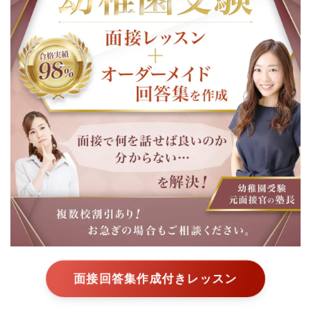
世田谷聖母幼稚園
愛育幼稚園
東京都市大学二子幼稚園
明徳幼稚園
国本幼稚園
若葉会幼稚園
桐朋幼稚園
聖セシリア幼稚園
星美学園幼稚園
日本女子大学附属豊明幼
稚園
千葉大学教育学部附属幼
稚園
聖徳幼稚園
宝仙学園幼稚園
埼玉大学教育学部附属幼
面接回答集作成付きレッスン
稚園
大和幼稚園