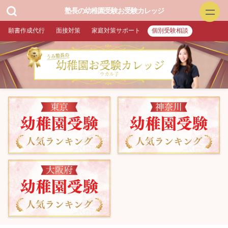
塾長の幼稚園受験お受験カレッジ
願書作成代行
面接対策
家庭対策サポート
個別受験相談
幼稚園お受験
▲面接特訓・回答集 作成付き
▲願書作成・添削
▲家庭対策サポート
▲プロ家庭教師（訪問）