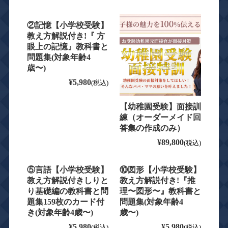
②記憶【小学校受験】
教え方解説付き!『 方
眼上の記憶』教科書と
問題集(対象年齢4
歳〜)
¥5,980
(税込)
【幼稚園受験】面接訓
練（オーダーメイド回
答集の作成のみ）
¥89,800
(税込)
⑤言語【小学校受験】
⑩図形【小学校受験】
教え方解説付きしりと
教え方解説付き!『推
り基礎編の教科書と問
理〜図形〜』教科書と
題集159枚のカード付
問題集(対象年齢4
き(対象年齢4歳〜)
歳〜)
¥5,980
¥5,980
(税込)
(税込)